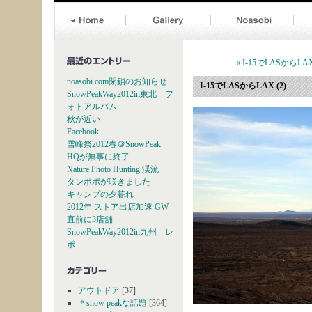
« I-15でLASからLAX 
noasobi.com閉鎖のお知らせ
I-15でLASからLAX (2)
SnowPeakWay2012in東北 フ
ォトアルバム
秋が近い
Facebook
雪峰祭2012春＠SnowPeak
HQが無事に終了
Nature Photo Hunting 渓流
タンポポが咲きました
キャンプの夕暮れ
2012年 ストア出店加速 GW
直前に3店舗
SnowPeakWay2012in九州 レ
ポ
アウトドア
[37]
＊snow peakな話題
[364]