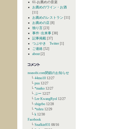
61-お薦めの音楽
お薦めのワイン・お酒
[11]
お薦めのレストラン
[11]
お薦めの店
[8]
独り言
[23]
事件･出来事
[38]
記事掲載
[37]
つぶやき Twitter
[1]
ご連絡
[52]
about
[2]
noasobi.com閉鎖のお知らせ
└
44mo10
12/27
└
puu
12/27
└
*maiko
12/27
└
ぷー
12/27
└
Lee KwangRyol
12/27
└
shigebo
12/28
└
*tohru
12/29
└
k
12/30
Facebook
└
Snafkin931
08/16