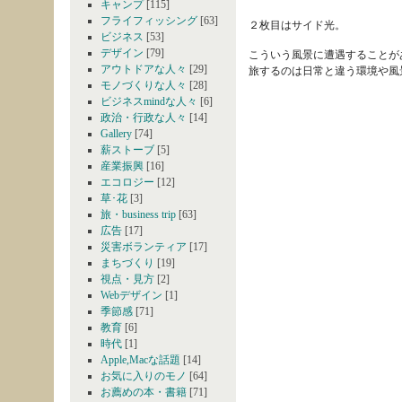
キャンプ
[115]
フライフィッシング
[63]
２枚目はサイド光。
ビジネス
[53]
デザイン
[79]
こういう風景に遭遇することが
アウトドアな人々
[29]
旅するのは日常と違う環境や風
モノづくりな人々
[28]
ビジネスmindな人々
[6]
政治・行政な人々
[14]
Gallery
[74]
薪ストーブ
[5]
産業振興
[16]
エコロジー
[12]
草･花
[3]
旅・business trip
[63]
広告
[17]
災害ボランティア
[17]
まちづくり
[19]
視点・見方
[2]
Webデザイン
[1]
季節感
[71]
教育
[6]
時代
[1]
Apple,Macな話題
[14]
お気に入りのモノ
[64]
お薦めの本・書籍
[71]