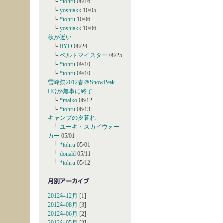
└
*tohru
08/16
└
yoshiakk
10/05
└
*tohru
10/06
└
yoshiakk
10/06
秋が近い
└
RYO
08/24
└
ベルトマイスター
08/25
└
*tohru
09/10
└
*tohru
09/10
雪峰祭2012春＠SnowPeak
HQが無事に終了
└
*maiko
06/12
└
*tohru
06/13
キャンプの夕暮れ
└
ユーキ・スカイウォー
カー
05/01
└
*tohru
05/01
└
donald
05/11
└
*tohru
05/12
2012年12月
[1]
2012年08月
[3]
2012年06月
[2]
2012年05月
[2]