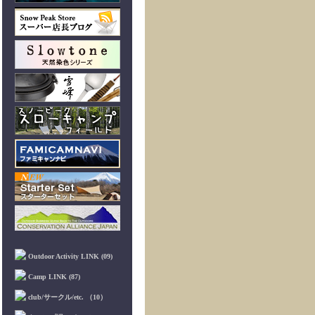
Outdoor Activity LINK (09)
Camp LINK (87)
club/サークル/etc. （10）