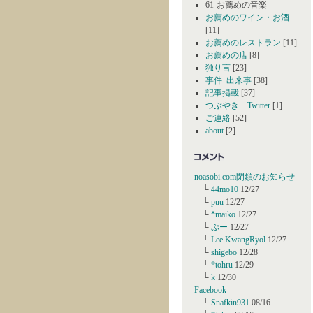
61-お薦めの音楽
お薦めのワイン・お酒
[11]
お薦めのレストラン
[11]
お薦めの店
[8]
独り言
[23]
事件･出来事
[38]
記事掲載
[37]
つぶやき Twitter
[1]
ご連絡
[52]
about
[2]
noasobi.com閉鎖のお知らせ
└
44mo10
12/27
└
puu
12/27
└
*maiko
12/27
└
ぷー
12/27
└
Lee KwangRyol
12/27
└
shigebo
12/28
└
*tohru
12/29
└
k
12/30
Facebook
└
Snafkin931
08/16