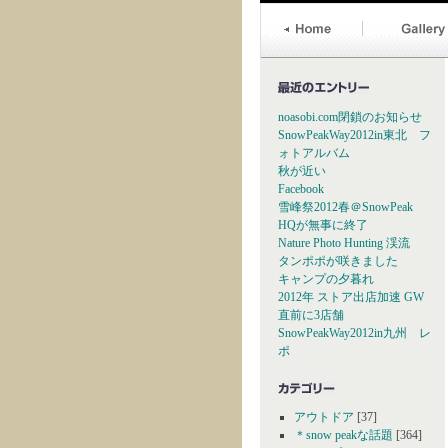
noasobi.com閉鎖のお知らせ
SnowPeakWay2012in東北 フ
ォトアルバム
秋が近い
Facebook
雪峰祭2012春＠SnowPeak
HQが無事に終了
Nature Photo Hunting 渓流
タンポポが咲きました
キャンプの夕暮れ
2012年 ストア出店加速 GW
直前に3店舗
SnowPeakWay2012in九州 レ
ポ
アウトドア
[37]
＊snow peakな話題
[364]