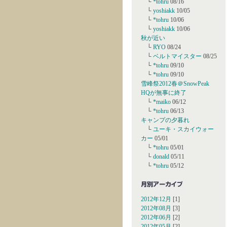
└
*tohru
08/16
└
yoshiakk
10/05
└
*tohru
10/06
└
yoshiakk
10/06
秋が近い
└
RYO
08/24
└
ベルトマイスター
08/25
└
*tohru
09/10
└
*tohru
09/10
雪峰祭2012春＠SnowPeak
HQが無事に終了
└
*maiko
06/12
└
*tohru
06/13
キャンプの夕暮れ
└
ユーキ・スカイウォー
カー
05/01
└
*tohru
05/01
└
donald
05/11
└
*tohru
05/12
2012年12月
[1]
2012年08月
[3]
2012年06月
[2]
2012年05月
[2]