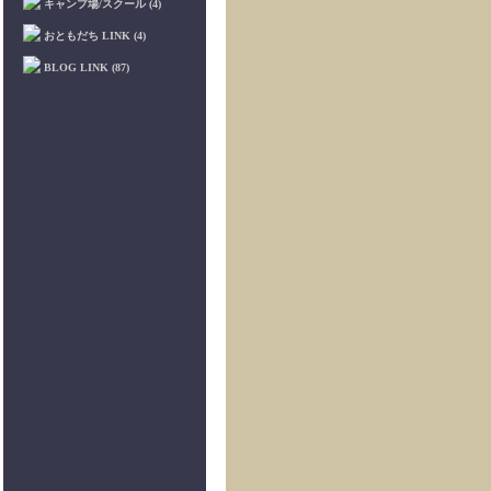
キャンプ場/スクール (4)
おともだち LINK (4)
BLOG LINK (87)