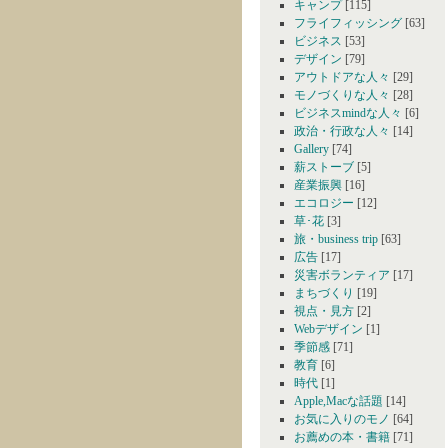
キャンプ
[115]
フライフィッシング
[63]
ビジネス
[53]
デザイン
[79]
アウトドアな人々
[29]
モノづくりな人々
[28]
ビジネスmindな人々
[6]
政治・行政な人々
[14]
Gallery
[74]
薪ストーブ
[5]
産業振興
[16]
エコロジー
[12]
草･花
[3]
旅・business trip
[63]
広告
[17]
災害ボランティア
[17]
まちづくり
[19]
視点・見方
[2]
Webデザイン
[1]
季節感
[71]
教育
[6]
時代
[1]
Apple,Macな話題
[14]
お気に入りのモノ
[64]
お薦めの本・書籍
[71]