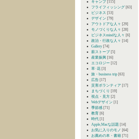
キャンプ
[115]
フライフィッシング
[63]
ビジネス
[53]
デザイン
[79]
アウトドアな人々
[29]
モノづくりな人々
[28]
ビジネスmindな人々
[6]
政治・行政な人々
[14]
Gallery
[74]
薪ストーブ
[5]
産業振興
[16]
エコロジー
[12]
草･花
[3]
旅・business trip
[63]
広告
[17]
災害ボランティア
[17]
まちづくり
[19]
視点・見方
[2]
Webデザイン
[1]
季節感
[71]
教育
[6]
時代
[1]
Apple,Macな話題
[14]
お気に入りのモノ
[64]
お薦めの本・書籍
[71]