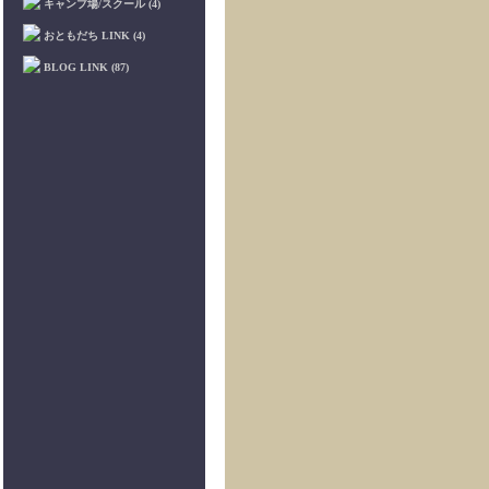
キャンプ場/スクール (4)
おともだち LINK (4)
BLOG LINK (87)