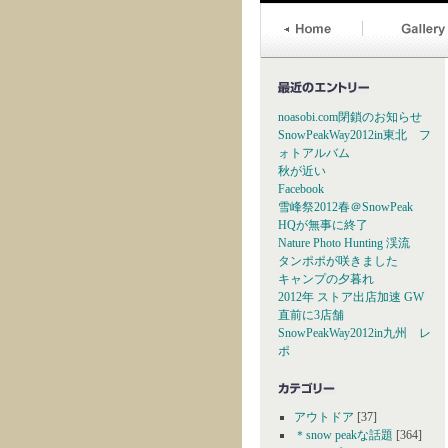
noasobi.com閉鎖のお知らせ
SnowPeakWay2012in東北 フ
ォトアルバム
秋が近い
Facebook
雪峰祭2012春＠SnowPeak
HQが無事に終了
Nature Photo Hunting 渓流
タンポポが咲きました
キャンプの夕暮れ
2012年 ストア出店加速 GW
直前に3店舗
SnowPeakWay2012in九州 レ
ポ
アウトドア
[37]
＊snow peakな話題
[364]