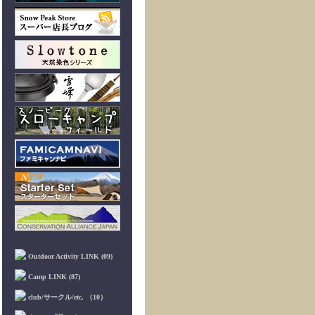
Outdoor Activity LINK (09)
Camp LINK (87)
club/サークル/etc. （10）