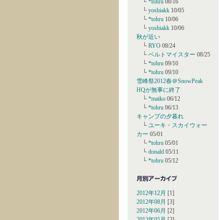
└
*tohru
08/16
└
yoshiakk
10/05
└
*tohru
10/06
└
yoshiakk
10/06
秋が近い
└
RYO
08/24
└
ベルトマイスター
08/25
└
*tohru
09/10
└
*tohru
09/10
雪峰祭2012春＠SnowPeak
HQが無事に終了
└
*maiko
06/12
└
*tohru
06/13
キャンプの夕暮れ
└
ユーキ・スカイウォー
カー
05/01
└
*tohru
05/01
└
donald
05/11
└
*tohru
05/12
2012年12月
[1]
2012年08月
[3]
2012年06月
[2]
2012年05月
[2]