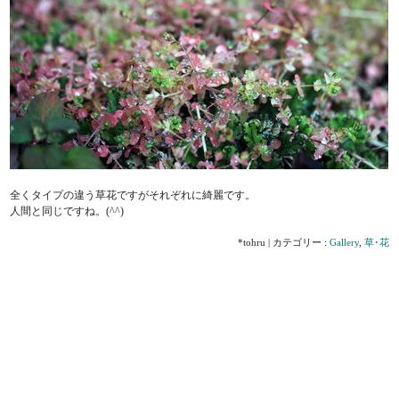
全くタイプの違う草花ですがそれぞれに綺麗です。
人間と同じですね。(^^)
*tohru | カテゴリー :
Gallery
,
草･花