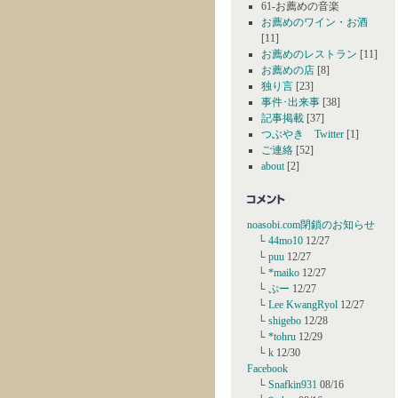
61-お薦めの音楽
お薦めのワイン・お酒
[11]
お薦めのレストラン
[11]
お薦めの店
[8]
独り言
[23]
事件･出来事
[38]
記事掲載
[37]
つぶやき Twitter
[1]
ご連絡
[52]
about
[2]
noasobi.com閉鎖のお知らせ
└
44mo10
12/27
└
puu
12/27
└
*maiko
12/27
└
ぷー
12/27
└
Lee KwangRyol
12/27
└
shigebo
12/28
└
*tohru
12/29
└
k
12/30
Facebook
└
Snafkin931
08/16