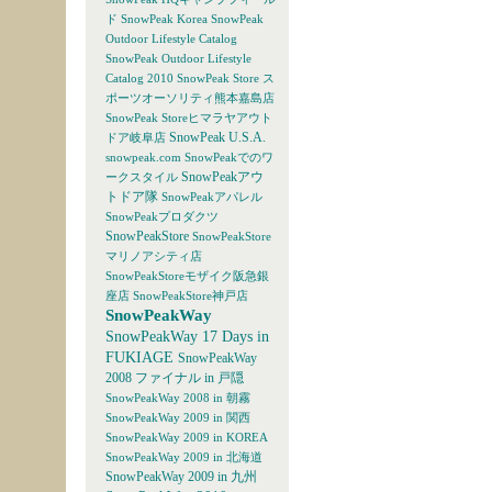
ド
SnowPeak Korea
SnowPeak
Outdoor Lifestyle Catalog
SnowPeak Outdoor Lifestyle
Catalog 2010
SnowPeak Store ス
ポーツオーソリティ熊本嘉島店
SnowPeak Storeヒマラヤアウト
SnowPeak U.S.A.
ドア岐阜店
snowpeak.com
SnowPeakでのワ
SnowPeakアウ
ークスタイル
トドア隊
SnowPeakアパレル
SnowPeakプロダクツ
SnowPeakStore
SnowPeakStore
マリノアシティ店
SnowPeakStoreモザイク阪急銀
座店
SnowPeakStore神戸店
SnowPeakWay
SnowPeakWay 17 Days in
FUKIAGE
SnowPeakWay
2008 ファイナル in 戸隠
SnowPeakWay 2008 in 朝霧
SnowPeakWay 2009 in 関西
SnowPeakWay 2009 in KOREA
SnowPeakWay 2009 in 北海道
SnowPeakWay 2009 in 九州