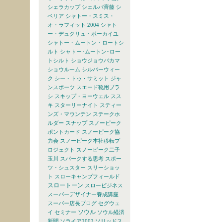
シェラカップ
シェルパ斉藤
シ
ベリア
シャトー・スミス・
オ・ラフィット 2004
シャト
ー・デュクリュ・ボーカイユ
シャトー・ムートン・ロートシ
ルト
シャトー･ムートン･ロー
トシルト
ショウジョウバカマ
ショウルーム
シルバーウィー
ク
シー・トゥ・サミット
ジャ
ンスポーツ
スエード靴用ブラ
シ
スキップ・ヨーウェル
スス
キ
スターリーナイト
スティー
ンズ・マウンテン
ステークホ
ルダー
スナップ
スノーピーク
ポントカード
スノーピーク協
力会
スノーピーク本社移転プ
ロジェクト
スノーピーク二子
玉川
スパークする思考
スポー
ツ・シュスター
スリーショッ
ト
スローキャンプフィールド
スロートーン
スロービジネス
スーパーデザイナー養成講座
スーパー店長ブログ
セグウェ
ソウル
イ
セミナー
ソウル経済
新聞
ソライア2002
ソリッドス