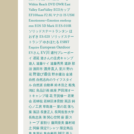
Within Reach
DVD
DWR
East
Valley
EastValley
ECOカップ
EF100mm F2.8Lマクロ IS USM
Emotioness∽Emotion
eneloop
enn
EOS 5D Mark II
ES-010R
ソリッドステートランタン ほ
おずき
ES-020 ソリッドステー
トランプ ゆきほたる
ESBIT
European Outdoor
Esquire
EV川
EVさん
週刊プレーボー
イ
遅延
遊さんの圭虎キャンプ
遊人
遠藤ケイ
遠藤秀男
遺跡
那
酒井直人
須
酒田市
里川
野の
野遊び通信
花
野水優治
金浦
自然
自然志向のライフスタイ
ル
自然派
自動車
鈴木浩之
船曳
鴻紅
良品計画
銀座
芦田湖オー
トキャンプ場
花
芳賀修一
若衆
会
若林聡
若林区体育館
英語
鋳
心ノ工房
草島進一
菜の花
落ち
葉
落語
長妻正人
長岡造形大学
薪ス
長島忠美
薄
関心空間
薪
トーブ
薪割り
藤岡亜美
藤村靖
之
阿蘇
限定Tシャツ
限定商品
雑誌
隼
集英社
集中豪雨
雨上