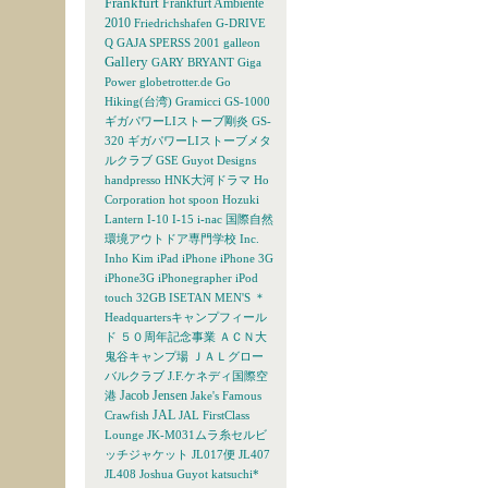
Frankfurt
Frankfurt Ambiente
2010
Friedrichshafen
G-DRIVE
Q
GAJA SPERSS 2001
galleon
Gallery
GARY BRYANT
Giga
Power
globetrotter.de
Go
Hiking(台湾)
Gramicci
GS-1000
ギガパワーLIストーブ剛炎
GS-
320 ギガパワーLIストーブメタ
ルクラブ
GSE
Guyot Designs
handpresso
HNK大河ドラマ
Ho
Corporation
hot spoon
Hozuki
Lantern
I-10
I-15
i-nac 国際自然
環境アウトドア専門学校
Inc.
Inho Kim
iPad
iPhone
iPhone 3G
iPhone3G
iPhonegrapher
iPod
touch 32GB
ISETAN MEN'S
＊
Headquartersキャンプフィール
ド
５０周年記念事業
ＡＣＮ大
鬼谷キャンプ場
ＪＡＬグロー
バルクラブ
J.F.ケネディ国際空
Jacob Jensen
港
Jake's Famous
JAL
Crawfish
JAL FirstClass
Lounge
JK-M031ムラ糸セルビ
ッチジャケット
JL017便
JL407
JL408
Joshua Guyot
katsuchi*