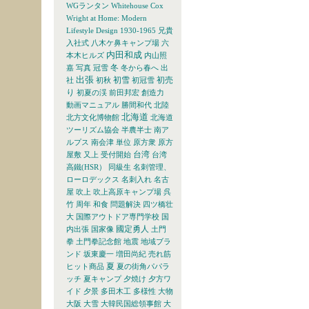
WGランタン
Whitehouse Cox
Wright at Home: Modern
Lifestyle Design 1930-1965
兄貴
入社式
八木ケ鼻キャンプ場
六
内田和成
本木ヒルズ
内山照
冬
嘉
写真
冠雪
冬から春へ
出
出張
初雪
初売
社
初秋
初冠雪
り
初夏の渓
前田邦宏
創造力
動画マニュアル
勝間和代
北陸
北海道
北方文化博物館
北海道
ツーリズム協会
半農半士
南ア
ルプス
南会津
単位
原方衆
原方
台湾
屋敷
又上
受付開始
台湾
高鐵(HSR）
同級生
名刺管理、
ローロデックス
名刺入れ
名古
屋
吹上
吹上高原キャンプ場
呉
竹
周年
和食
問題解決
四ツ橋壮
大
国際アウトドア専門学校
国
國定勇人
内出張
国家像
土門
拳
土門拳記念館
地震
地域ブラ
ンド
坂東慶一
増田尚紀
売れ筋
夏
ヒット商品
夏の街角パパラ
ッチ
夏キャンプ
夕焼け
夕方ワ
イド
夕景
多田木工
多様性
大物
大阪
大雪
大韓民国総領事館
大