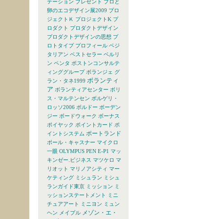
テーション
プレゼント
プロと
卵のエコデザイン展2009
プロ
ジェクトＫ
プロジェクトK
プ
ロダクト
プロダクトデザイン
プロダクトデザインの思想
プ
ロトタイプ
プロフィール
ベジ
タリアン
ベストセラー
ベルリ
ン
ペンタ
ボストンコンサルテ
ィンググループ
ボランジェ グ
ボランティ
ラン・タネ1999
ア
ボランティアセンター
ボリ
ス・マルテンセン
ボルゲリ・
ロッソ2006
ボルドー
ボーデン
ジー
ボードウォーク
ボーナス
ポイヤック
ポイントカード
ポ
ポートランド
イントシステム
ポール・キャスナー
マイクロ
一眼 OLYMPUS PEN E-P1
マッ
キンゼー.ビジネス
マツケロ
マ
リオット
マリノアシティ
マー
ケティング
ミシュラン
ミシュ
ランガイド東京
ミッション
ミ
ッションステートメント
ミニ
チュアアート
ミニヨン
ミュン
メゾン・エ・
ヘン
メイプル