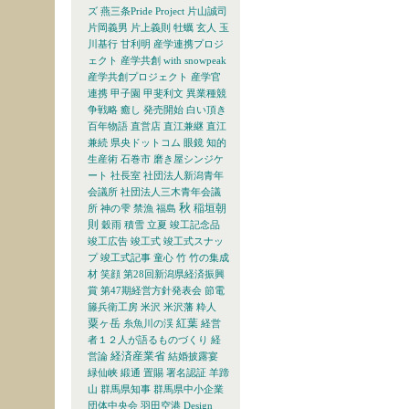
ズ
燕三条Pride Project
片山誠司
片岡義男
片上義則
牡蠣
玄人
玉
川基行
甘利明
産学連携プロジ
ェクト
産学共創 with snowpeak
産学共創プロジェクト
産学官
連携
甲子園
甲斐利文
異業種競
争戦略
癒し
発売開始
白い頂き
百年物語
直営店
直江兼継
直江
兼続
県央ドットコム
眼鏡
知的
生産術
石巻市
磨き屋シンジケ
ート
社長室
社団法人新潟青年
会議所
社団法人三木青年会議
秋
稲垣朝
所
神の雫
禁漁
福島
則
穀雨
積雪
立夏
竣工記念品
竣工広告
竣工式
竣工式スナッ
プ
竣工式記事
童心
竹
竹の集成
材
笑顔
第28回新潟県経済振興
賞
第47期経営方針発表会
節電
籐兵衛工房
米沢
米沢藩
粋人
粟ヶ岳
紅葉
糸魚川の渓
経営
者１２人が語るものづくり
経
経済産業省
営論
結婚披露宴
緑仙峡
緞通
置賜
署名認証
羊蹄
山
群馬県知事
群馬県中小企業
団体中央会
羽田空港
Design