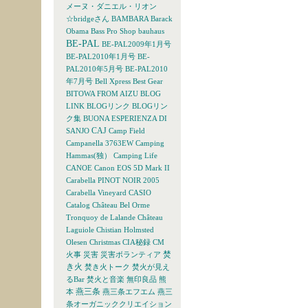
メーヌ・ダニエル・リオン
☆bridgeさん
BAMBARA
Barack
Obama
Bass Pro Shop
bauhaus
BE-PAL
BE-PAL2009年1月号
BE-PAL2010年1月号
BE-
PAL2010年5月号
BE-PAL2010
年7月号
Bell Xpress
Best Gear
BITOWA FROM AIZU
BLOG
LINK
BLOGリンク
BLOGリン
ク集
BUONA ESPERIENZA DI
CAJ
SANJO
Camp Field
Campanella 3763EW
Camping
Hammas(独）
Camping Life
CANOE
Canon EOS 5D Mark II
Carabella PINOT NOIR 2005
Carabella Vineyard
CASIO
Catalog
Château Bel Orme
Tronquoy de Lalande
Château
Laguiole
Chistian Holmsted
Olesen
Christmas
CIA秘録
CM
焚
火事
災害
災害ボランティア
き火
焚き火トーク
焚火が見え
るBar
焚火と音楽
無印良品
熊
燕三条
本
燕三条エフエム
燕三
条オーガニッククリエイション