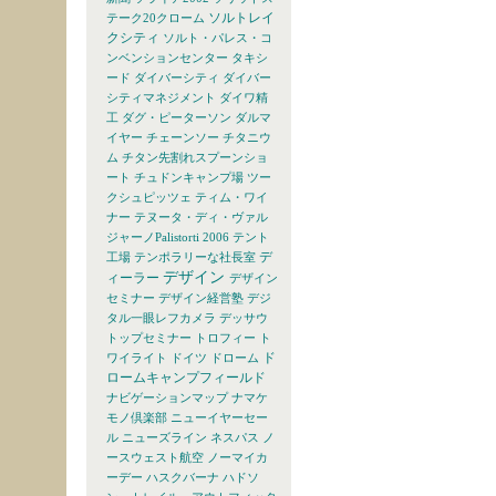
ソルトレイ
テーク20クローム
クシティ
ソルト・パレス・コ
ンベンションセンター
タキシ
ード
ダイバーシティ
ダイバー
シティマネジメント
ダイワ精
工
ダグ・ピーターソン
ダルマ
イヤー
チェーンソー
チタニウ
ム
チタン先割れスプーンショ
ート
チュドンキャンプ場
ツー
クシュピッツェ
ティム・ワイ
ナー
テヌータ・ディ・ヴァル
ジャーノPalistorti 2006
テント
デ
工場
テンポラリーな社長室
デザイン
ィーラー
デザイン
セミナー
デザイン経営塾
デジ
タル一眼レフカメラ
デッサウ
トップセミナー
トロフィー
ト
ド
ワイライト
ドイツ
ドローム
ロームキャンプフィールド
ナビゲーションマップ
ナマケ
モノ倶楽部
ニューイヤーセー
ル
ニューズライン
ネスパス
ノ
ースウェスト航空
ノーマイカ
ーデー
ハスクバーナ
ハドソ