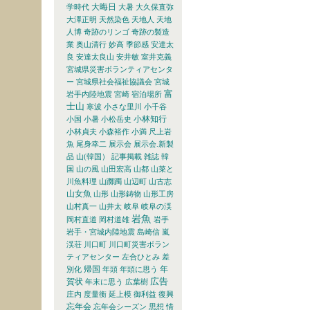
大晦日
学時代
大暑
大久保直弥
大澤正明
天然染色
天地人
天地
人博
奇跡のリンゴ
奇跡の製造
業
奥山清行
妙高
季節感
安達太
良
安達太良山
安井敏
室井克義
宮城県災害ボランティアセンタ
ー
宮城県社会福祉協議会
宮城
富
岩手内陸地震
宮崎
宿泊場所
士山
寒波
小さな里川
小千谷
小林知行
小国
小暑
小松岳史
小林貞夫
小森裕作
小満
尺上岩
魚
尾身幸二
展示会
展示会.新製
品
山(韓国） 記事掲載 雑誌 韓
国
山の風
山田宏高
山都
山菜と
川魚料理
山躑躅
山辺町
山古志
山女魚
山形
山形鋳物
山形工房
山村真一
山井太
岐阜
岐阜の渓
岩魚
岡村直道
岡村道雄
岩手
岩手・宮城内陸地震
島崎信
嵐
渓荘
川口町
川口町災害ボラン
ティアセンター
左合ひとみ
差
帰国
年
別化
年頭
年頭に思う
広告
賀状
年末に思う
広葉樹
庄内
度量衡
延上模
御利益
復興
忘年会
忘年会シーズン
思想
情