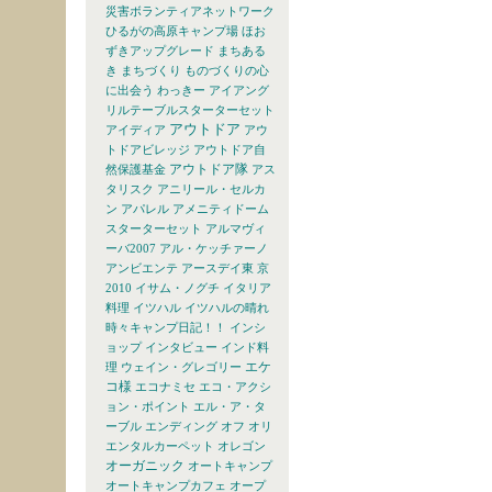
災害ボランティアネットワーク
ひるがの高原キャンプ場
ほお
ずきアップグレード
まちある
き
まちづくり
ものづくりの心
に出会う
わっきー
アイアング
リルテーブルスターターセット
アウトドア
アイディア
アウ
トドアビレッジ
アウトドア自
アウトドア隊
然保護基金
アス
タリスク
アニリール・セルカ
ン
アパレル
アメニティドーム
スターターセット
アルマヴィ
ーバ2007
アル・ケッチァーノ
アンビエンテ
アースデイ東 京
2010
イサム・ノグチ
イタリア
料理
イツハル
イツハルの晴れ
時々キャンプ日記！！
インシ
ョップ
インタビュー
インド料
エケ
理
ウェイン・グレゴリー
コ様
エコナミセ
エコ・アクシ
ョン・ポイント
エル・ア・タ
ーブル
エンディング
オフ
オリ
エンタルカーペット
オレゴン
オーガニック
オートキャンプ
オートキャンプカフェ
オープ