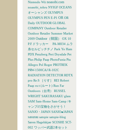
noasobi.com
Nintendo Wii
noasobi_tohru
NYIGF
OCEANS
オーシャンズ
OLYMPUS
OR
OLYMPUS PEN E-P1
OR
Daily
OUTDOOR GLOBAL
COMPANY
Outdoor Retailer
Outdoor Retailer Summer Market
Outdoor（韓国）
2009
OX 10
P.F.ドラッカー
PA-M034 ムラ
糸セルビッチチノ
Park Yo Ham
PDX
Penzberg
Peri Drysdale
Pet
Plus
Philip Paap
PhotoFunia
Piu
Allegro
Pol Roger
PROTREK
PRW-1500CAJ
R-102C
RADIATION DETECTOR
RDTX
pro
Re:S ［りす］
REI
Robert
Paap
ru:t (ルート)
Run Far
Outdoors（台湾）
RUSSEL
WRIGHT
SAKURASAKU glass
SAM
Sam-Home Sam-Camp /キ
ャンプの宝物をさがそう！
SANJO・JAPAN
SANJO●JAPAN
sasurau
satopie
satopie-blog
Søren Hagelskjær
SCOSHE
SCT-
002 ワッパー武器2本セット