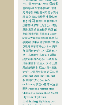
雪峰祭
雪
がり
雪の匂い
雪原
雪峰祭2009
雪峰祭2011
雪峰
刀
電子計算機
霞ヶ関
霞ヶ関維
新
青空
青島
青柳勲
非電化
靴
韓国
磨き
韓国出張
韓国料理
須藤美和
顧客に負けない
表彰
飛弾
風景
裏磐梯
裏地桂子
飯
豊山
西澤明洋
香味庵まるはち
記
駐新潟大韓民国総領事
解禁
事掲載
試乗会
諏訪田製作所
論
点思考
高砂市民センター
高岡
市
高岡市デザイン・工芸セン
講演
ター
高柳諭史
高橋知子
謹賀新年
魂のあるいい道具
谷
川岳
豪雪
財団法人にいがた産
業創造機構
財団法人日本産業
デザイン振興会
財布
起工式
越
の国
越後
越後川内山塊
越後三
条
鶴岡市
麦くるんちの
smile*camp
黄色い花
車中泊
辰
野勇
Facebook
Fermier
Field
Clothing Collection
flick! Vol.04
FlyFisher
FlyFishin
FlyFishing
FlyFishingレポ