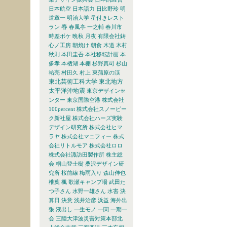
日本航空
日本語力
日比野玲
明
道章一
明治大学
星付きレスト
春
ラン
春風亭 一之輔
春川市
時差ボケ
晩秋
月夜
有限会社鋳
心ノ工房
朝焼け
朝食
木道
木村
秋則
本田圭吾
本社移転計画
本
多孝
本栖湖
本棚
杉野真司
杉山
祐亮
村田久
村上
東蒲原の渓
東北芸術工科大学
東北地方
太平洋沖地震
東京デザインセ
ンター
東京国際空港
株式会社
100percent
株式会社スノーピー
ク新社屋
株式会社ハーズ実験
デザイン研究所
株式会社ヒマ
ラヤ
株式会社マニフィー
株式
会社リトルモア
株式会社ロロ
株式会社諏訪田製作所
株主総
会
桐山登士樹
桑沢デザイン研
究所
桜前線
梅雨入り
森山伸也
椎葉
楓
歌瀬キャンプ場
武田た
つ子さん
水野一雄さん
水害
決
算日
決意
浅井治彦
浜益
海外出
張
液出し
一生モノ
一関
一期一
会
三陸大津波災害対策本部北