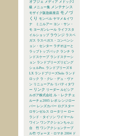
オブジェ
メディア
メドック2
メンテナンス
級
メニュー集
モノづ
モザイク阪急銀座店
くり
モンベル
ヤマメ＆イワ
ナ ミニルアー
ヨン・サン・
モ
ヨーガンレール
ライフスタ
ラウンジ
イルショップ
ラスベ
ガス
ラスベガス・コンベンシ
ョン・センター
ラヂオはーと
ラップトップパック
ランチ
ラ
ンドスケープ
ランドステーシ
ョン
ランドブリーズリビング
シェルPro.
ランドブリーズ６
LX
ランドブリーズSolo
ランド
ロック
ラ・クレ・デュ・ヴァ
ン
リニューアル
リバティタワ
リンク
ー
リーダー
ルピシア
ル・レクチェ
ルボア株式会社
ルーチェ2005
レポ
レンジロー
バー
レンズカバー
ログスター
ロサンゼルス
ロータリー
ロー
ランド・タイソン
ワイマール
ワイン
ワンアクションちゃぶ
台 竹
ワンアクションテーブ
ル竹
ヴォーヌ・ロマネ 2004 ド