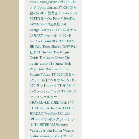
sozo_comm
PEAK
SPDC
SPDC
Sport Conrad
オフ
ST-031 焚火
台S
ST-032 焚火台 L
Steve Jobs
SUITO
Sungho Park
SUWADA
SWEN
SWEN三島店
T+L
Design Awards 2011
T-015 チタ
ン丸型スキットル ラウンド
taroパパ
Team BE-PAK
TEAM
BE-PAL
Team Sherpa
TeNYテレ
ビ新潟
The Bar
The Hippie
Guide
The Javits Center
The
potato glove
The Snow Peak
Way
Time Machine
Times
Square
Tobizo
TP-025 HDター
プ”シールド”ヘキサPro. S
TP-
670 ランドロック
TP-900リビ
ングメッシュエッグ
TP-920 メ
ッシュシェルター
TRAVEL+LEISURE
Trek 900
TUAD
twitter
Twittwe
TYLER
UG-280
JORDAN
TypeKey
iPhone ハンギングジャケッ
ト Ti
USTREAM
Valextra
Vancouver
Veg-Italian
Weather
Stations
weekly プレイボーイ