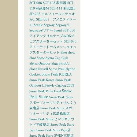
SCT-006
SCT-103 和武器
SCT-
110 和武器M
SCT-111 和武器L
SD-225 エルフィールドデュオ
Pro.
SDE-001 アメニティドー
ム
Seattle
Segway
Segway®
Segway®ツアー
Seoul
SET-050
アイアングリルテーブルDKチ
ェアスターターセット
SET-070
アメニティドームメッシュエッ
グスターターセット
Shot show
Shot Show
Sierra Cup Club
Sierra Outdoor
Sigg
Skrub'a
Sloan Russell
Snow Peak Hybrid
Snow Peak KOREA
Cookset
Snow Peak Korea
Snow Peak
Outdoor Lifestyle Catalog 2009
Snow
Snow Peak Point Card
Peak Store
Snow Peak Store
スポーツオーソリティりんくう
泉南店
Snow Peak Store スポー
ツオーソリティ広島祇園店
Snow Peak Store ヒマラヤアウ
トドア岐阜店
Snow Peak Store
Paju
Snow Peak Store Paju店
Snow Peak Store SWEN三島店