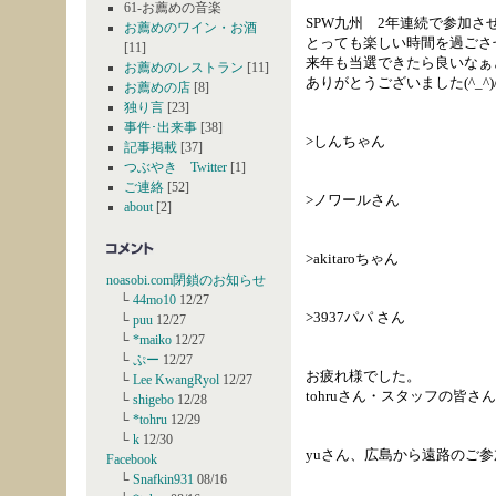
61-お薦めの音楽
SPW九州 2年連続で参加さ
お薦めのワイン・お酒
とっても楽しい時間を過ごさ
[11]
来年も当選できたら良いなぁ
お薦めのレストラン
[11]
ありがとうございました(^_^)
お薦めの店
[8]
独り言
[23]
事件･出来事
[38]
>しんちゃん
記事掲載
[37]
つぶやき Twitter
[1]
ご連絡
[52]
>ノワールさん
about
[2]
>akitaroちゃん
noasobi.com閉鎖のお知らせ
└
44mo10
12/27
>3937パパ さん
└
puu
12/27
└
*maiko
12/27
└
ぷー
12/27
お疲れ様でした。
└
Lee KwangRyol
12/27
tohruさん・スタッフの皆
└
shigebo
12/28
└
*tohru
12/29
└
k
12/30
yuさん、広島から遠路のご参
Facebook
└
Snafkin931
08/16