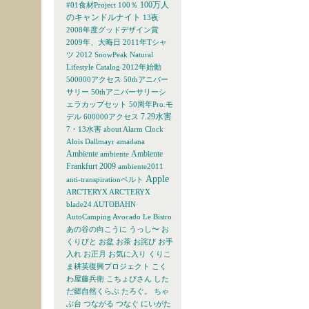
100万人
#01食材Project
100％
のキャンドルナイト
13夜
2008年度グッドデザイン賞
2009年、大晦日
2011年Tシャ
ツ
2012 SnowPeak Natural
Lifestyle Catalog
2012年始動
500000アクセス
50thアニバー
サリー
50thアニバーサリーシ
ェラカップセット
50周年Pro.モ
7.29水害
デル
600000アクセス
7・13水害
about
Alarm Clock
Alois Dallmayr
amadana
Ambiente
Ambiente
ambiente
Frankfurt 2009
ambiente2011
Apple
anti-transpirationベルト
ARC'TERYX
ARC'TERYX
blade24
AUTOBAHN
AutoCamping
Avocado Le Bistro
あの谷の向こうに
うっし〜
お
くりびと
お盆
お茶
お詫び
お手
入れ
お正月
お気に入り
くりこ
ま耕英復興プロジェクト
こく
わ屋藤兵衛
こちょびさん
した
だ郷自然くらぶ
たろぐ。
ちゃ
ぶ台
つながる
つなぐ
にいがた