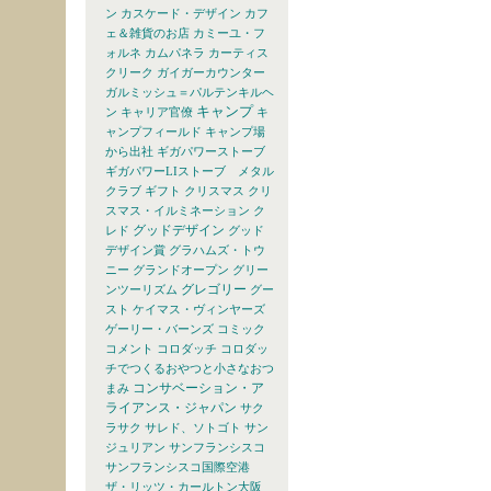
ン
カスケード・デザイン
カフ
ェ＆雑貨のお店
カミーユ・フ
ォルネ
カムパネラ
カーティス
クリーク
ガイガーカウンター
ガルミッシュ＝パルテンキルヘ
キャンプ
ン
キャリア官僚
キ
ャンプフィールド
キャンプ場
から出社
ギガパワーストーブ
ギガパワーLIストーブ メタル
クラブ
ギフト
クリスマス
クリ
スマス・イルミネーション
ク
グッドデザイン
レド
グッド
デザイン賞
グラハムズ・トウ
ニー
グランドオープン
グリー
グレゴリー
ンツーリズム
グー
スト
ケイマス・ヴィンヤーズ
ゲーリー・バーンズ
コミック
コメント
コロダッチ
コロダッ
チでつくるおやつと小さなおつ
コンサベーション・ア
まみ
ライアンス・ジャパン
サク
ラサク
サレド、ソトゴト
サン
ジュリアン
サンフランシスコ
サンフランシスコ国際空港
ザ・リッツ・カールトン大阪