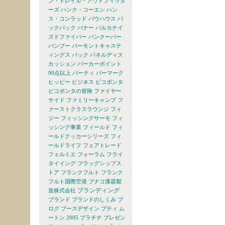
ン・トレイル・アウトフィッタ
ーズ
ハンク・コーエン
ハン
ス・コンラッド
バウハウス
バ
ックパック
バナー
バルカナイ
ズドファイバー
バンクーバー
バンブー
バーモントキャステ
ィングス
パック
パネルディス
カッション
パーカーポイント
90点以上
パーティ
パーマーク
ヒッピー
ビジネス
ピコポンタ
ピコポンタの冒険
ファイヤー
サイド
ファミリーキャンプ
フ
ァーストクラスラウンジ
フィ
ジー
フィッシングサーモ
フィ
ッシング事業
フィールド
フィ
ールドクッカーシリーズ
フィ
ールドライフ
フェアトレード
フェルミエ
フォーラム
フライ
タイイング
フラッグシップス
トア
フランクフルト
フランク
フルト国際空港
ブナコ漆器製
ブランディング
造株式会社
ブランド
ブランドのしくみ
ブ
ログ
ブースデザイン
プティ ム
ートン 2005
プラチナ
プレゼン