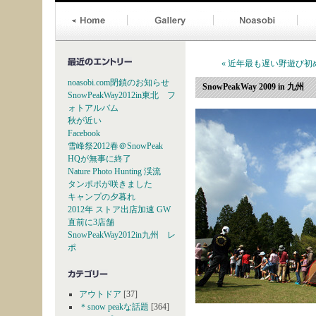
« 近年最も遅い野遊び初
noasobi.com閉鎖のお知らせ
SnowPeakWay 2009 in 九州
SnowPeakWay2012in東北 フ
ォトアルバム
秋が近い
Facebook
雪峰祭2012春＠SnowPeak
HQが無事に終了
Nature Photo Hunting 渓流
タンポポが咲きました
キャンプの夕暮れ
2012年 ストア出店加速 GW
直前に3店舗
SnowPeakWay2012in九州 レ
ポ
アウトドア
[37]
＊snow peakな話題
[364]