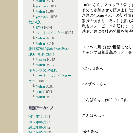
└
*tohru
08/16
*tohruさん、スタッフの皆
└
yoshiakk
10/05
初めて参加させて頂きました
└
*tohru
10/06
念願の*tohruさんとの初対
└
yoshiakk
10/06
緊張のあまり、ろくにお話も
秋が近い
私もスノーピークを通じて、
└
RYO
08/24
感謝と共に今後の発展を切望
└
ベルトマイスター
08/25
└
*tohru
09/10
└
*tohru
09/10
ＳＰＷ九州ではお世話になり
雪峰祭2012春＠SnowPeak
キャンプ日和最高のもと、楽
HQが無事に終了
└
*maiko
06/12
└
*tohru
06/13
>よっせさん
キャンプの夕暮れ
└
ユーキ・スカイウォー
カー
05/01
>ノザベンさん
└
*tohru
05/01
└
donald
05/11
└
*tohru
05/12
こんばんは。golfbakaです。
こんばんは～
2012年12月
[1]
2012年08月
[3]
2012年06月
[2]
>golfさん
2012年05月
[2]