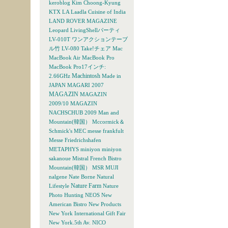
keroblog
Kim Choong-Kyung
KTX
LA
Laadla Cuisine of India
LAND ROVER MAGAZINE
Leopard
LivingShellパーティ
LV-010T ワンアクションテーブ
ル竹
LV-080 Take!チェア
Mac
MacBook Air
MacBook Pro
MacBook Pro17インチ:
Machintosh
2.66GHz
Made in
JAPAN
MAGARI 2007
MAGAZIN
MAGAZIN
2009/10
MAGAZIN
NACHSCHUB 2009
Man and
Mountain(韓国）
Mccormick＆
Schmick's
MEC
messe frankfult
Messe Friedrichshafen
METAPHYS
miniyon
miniyon
sakanoue
Mistral French Bistro
Mountain(韓国）
MSR
MUJI
nalgene
Nate Borne
Natural
Nature Farm
Lifestyle
Nature
Photo Hunting
NEOS
New
American Bistro
New Products
New York International Gift Fair
New York.5th Av.
NICO