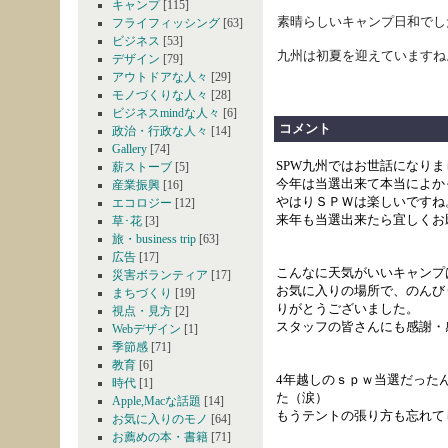
キャンプ
[115]
素晴らしいキャンプ日和でした。
フライフィッシング
[63]
ビジネス
[53]
九州は初夏を迎えていますね
デザイン
[79]
アウトドアな人々
[29]
モノづくりな人々
[28]
ビジネスmindな人々
[6]
コメント
政治・行政な人々
[14]
Gallery
[74]
SPW九州ではお世話になりまし
薪ストーブ
[5]
今年は当選出来て本当によか
産業振興
[16]
やはりＳＰＷは楽しいですね
エコロジー
[12]
来年も当選出来たら宜しくお
草･花
[3]
旅・business trip
[63]
広告
[17]
こんなに天気がいいキャンプ
災害ボランティア
[17]
お気に入りの場所で、のんび
まちづくり
[19]
りがとうございました。
視点・見方
[2]
スタッフの皆さんにも感謝・
Webデザイン
[1]
季節感
[71]
教育
[6]
4年越しのｓｐｗ当選だった
時代
[1]
た（涙）
Apple,Macな話題
[14]
もうテントの張り方も忘れて
お気に入りのモノ
[64]
お薦めの本・書籍
[71]