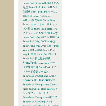
Snow Peak Store WILD-1ふじみ
野店
Snow Peak Store WILD-1
入間店
Snow Peak Store WILD-
1厚木店
Snow Peak Store
WILD-1伊勢崎店
Snow Peak
Storeスポーツオーソリティつ
きみ野店
Snow Peak Storeマリ
Snow Peak Way
ノアシティ店
Snow Peak Way 2009 in KOREA
Snow Peak Way 2009 in 中国
Snow Peak Way 2010
Snow Peak
Way 2010 in 朝霧
Snow Peak
Way in 中部
Snow Peakブース
Snow Peak新社屋を探検
SnowPeak
SnowPeak アウト
ドア隊第三陣
SnowPeak ポイン
トカード会員サービス
SnowPeak Deutschland GmbH
SnowPeak Headquarters
SnowPeak Headquarters Camp
Field
SnowPeak Headquartersキ
ャンプフィールド初夜
SnowPeak Headquarters竣工式
SnowPeak HQ Camp Field
SnowPeak HQキャンプフィール