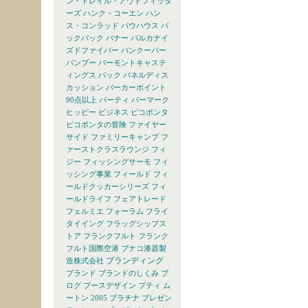
ン・トレイル・アウトフィッタ
ーズ
ハンク・コーエン
ハン
ス・コンラッド
バウハウス
バ
ックパック
バナー
バルカナイ
ズドファイバー
バンクーバー
バンブー
バーモントキャステ
ィングス
パック
パネルディス
カッション
パーカーポイント
90点以上
パーティ
パーマーク
ヒッピー
ビジネス
ピコポンタ
ピコポンタの冒険
ファイヤー
サイド
ファミリーキャンプ
フ
ァーストクラスラウンジ
フィ
ジー
フィッシングサーモ
フィ
ッシング事業
フィールド
フィ
ールドクッカーシリーズ
フィ
ールドライフ
フェアトレード
フェルミエ
フォーラム
フライ
タイイング
フラッグシップス
トア
フランクフルト
フランク
フルト国際空港
ブナコ漆器製
ブランディング
造株式会社
ブランド
ブランドのしくみ
ブ
ログ
ブースデザイン
プティ ム
ートン 2005
プラチナ
プレゼン