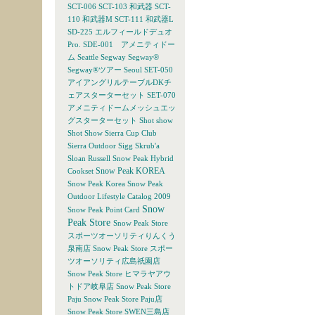
SCT-006
SCT-103 和武器
SCT-
110 和武器M
SCT-111 和武器L
SD-225 エルフィールドデュオ
Pro.
SDE-001 アメニティドー
ム
Seattle
Segway
Segway®
Segway®ツアー
Seoul
SET-050
アイアングリルテーブルDKチ
ェアスターターセット
SET-070
アメニティドームメッシュエッ
グスターターセット
Shot show
Shot Show
Sierra Cup Club
Sierra Outdoor
Sigg
Skrub'a
Sloan Russell
Snow Peak Hybrid
Snow Peak KOREA
Cookset
Snow Peak Korea
Snow Peak
Outdoor Lifestyle Catalog 2009
Snow
Snow Peak Point Card
Peak Store
Snow Peak Store
スポーツオーソリティりんくう
泉南店
Snow Peak Store スポー
ツオーソリティ広島祇園店
Snow Peak Store ヒマラヤアウ
トドア岐阜店
Snow Peak Store
Paju
Snow Peak Store Paju店
Snow Peak Store SWEN三島店