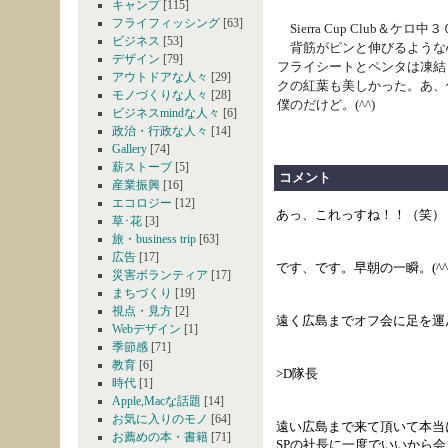
キャンプ
[115]
フライフィッシング
[63]
Sierra Cup Club＆
ビジネス
[53]
背筋がピンと伸びるような心
デザイン
[79]
フライシートとペンタは凍結
アウトドアな人々
[29]
クの紅葉も美しかった。あ、
モノづくりな人々
[28]
僕のだけど。(^^)
ビジネスmindな人々
[6]
政治・行政な人々
[14]
Gallery
[74]
薪ストーブ
[5]
コメント
産業振興
[16]
エコロジー
[12]
あっ、これっすね！！（笑）
草･花
[3]
旅・business trip
[63]
広告
[17]
です、です。早朝の一瞬。(^^
災害ボランティア
[17]
まちづくり
[19]
視点・見方
[2]
遠く広島までオフ会に足を運
Webデザイン
[1]
季節感
[71]
教育
[6]
>D隊長
時代
[1]
Apple,Macな話題
[14]
お気に入りのモノ
[64]
遠い広島まで来て頂いて本当
お薦めの本・書籍
[71]
SPの社長に一度でいいから