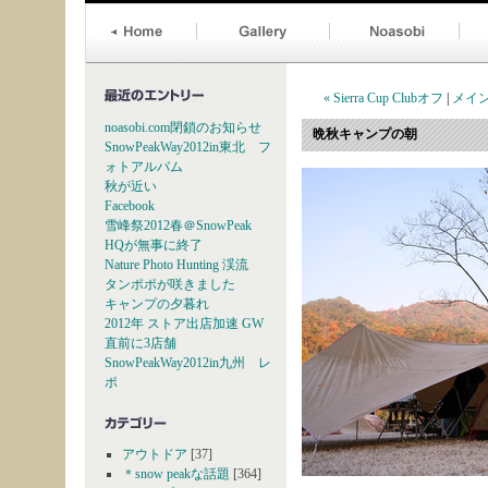
« Sierra Cup Clubオフ
|
メイ
noasobi.com閉鎖のお知らせ
晩秋キャンプの朝
SnowPeakWay2012in東北 フ
ォトアルバム
秋が近い
Facebook
雪峰祭2012春＠SnowPeak
HQが無事に終了
Nature Photo Hunting 渓流
タンポポが咲きました
キャンプの夕暮れ
2012年 ストア出店加速 GW
直前に3店舗
SnowPeakWay2012in九州 レ
ポ
アウトドア
[37]
＊snow peakな話題
[364]