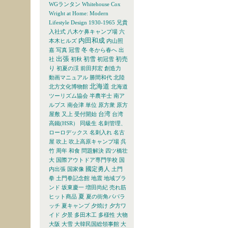
WGランタン
Whitehouse Cox
Wright at Home: Modern
Lifestyle Design 1930-1965
兄貴
入社式
八木ケ鼻キャンプ場
六
内田和成
本木ヒルズ
内山照
冬
嘉
写真
冠雪
冬から春へ
出
出張
初雪
初売
社
初秋
初冠雪
り
初夏の渓
前田邦宏
創造力
動画マニュアル
勝間和代
北陸
北海道
北方文化博物館
北海道
ツーリズム協会
半農半士
南ア
ルプス
南会津
単位
原方衆
原方
台湾
屋敷
又上
受付開始
台湾
高鐵(HSR）
同級生
名刺管理、
ローロデックス
名刺入れ
名古
屋
吹上
吹上高原キャンプ場
呉
竹
周年
和食
問題解決
四ツ橋壮
大
国際アウトドア専門学校
国
國定勇人
内出張
国家像
土門
拳
土門拳記念館
地震
地域ブラ
ンド
坂東慶一
増田尚紀
売れ筋
夏
ヒット商品
夏の街角パパラ
ッチ
夏キャンプ
夕焼け
夕方ワ
イド
夕景
多田木工
多様性
大物
大阪
大雪
大韓民国総領事館
大