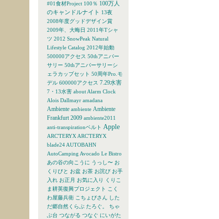
100万人
#01食材Project
100％
のキャンドルナイト
13夜
2008年度グッドデザイン賞
2009年、大晦日
2011年Tシャ
ツ
2012 SnowPeak Natural
Lifestyle Catalog
2012年始動
500000アクセス
50thアニバー
サリー
50thアニバーサリーシ
ェラカップセット
50周年Pro.モ
7.29水害
デル
600000アクセス
7・13水害
about
Alarm Clock
Alois Dallmayr
amadana
Ambiente
Ambiente
ambiente
Frankfurt 2009
ambiente2011
Apple
anti-transpirationベルト
ARC'TERYX
ARC'TERYX
blade24
AUTOBAHN
AutoCamping
Avocado Le Bistro
あの谷の向こうに
うっし〜
お
くりびと
お盆
お茶
お詫び
お手
入れ
お正月
お気に入り
くりこ
ま耕英復興プロジェクト
こく
わ屋藤兵衛
こちょびさん
した
だ郷自然くらぶ
たろぐ。
ちゃ
ぶ台
つながる
つなぐ
にいがた