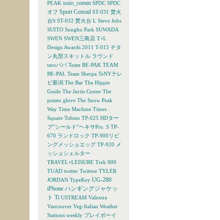
sozo_comm
PEAK
SPDC
SPDC
Sport Conrad
オフ
ST-031 焚火
台S
ST-032 焚火台 L
Steve Jobs
SUITO
Sungho Park
SUWADA
SWEN
SWEN三島店
T+L
Design Awards 2011
T-015 チタ
ン丸型スキットル ラウンド
taroパパ
Team BE-PAK
TEAM
BE-PAL
Team Sherpa
TeNYテレ
ビ新潟
The Bar
The Hippie
Guide
The Javits Center
The
potato glove
The Snow Peak
Way
Time Machine
Times
Square
Tobizo
TP-025 HDター
プ”シールド”ヘキサPro. S
TP-
670 ランドロック
TP-900リビ
ングメッシュエッグ
TP-920 メ
ッシュシェルター
TRAVEL+LEISURE
Trek 900
TUAD
twitter
Twittwe
TYLER
UG-280
JORDAN
TypeKey
iPhone ハンギングジャケッ
ト Ti
USTREAM
Valextra
Vancouver
Veg-Italian
Weather
Stations
weekly プレイボーイ