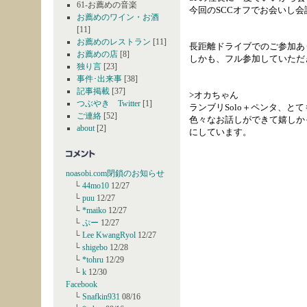
61-お薦めの音楽
今回のSCCオフでお会いし
お薦めのワイン・お酒
[11]
お薦めのレストラン
[11]
長距離ドライブでのご参加あり
お薦めの店
[8]
しかも、フル参加していただ
独り言
[23]
事件･出来事
[38]
記事掲載
[37]
>オカちゃん
つぶやき Twitter
[1]
ランブリSolo＋ペンタ、とて
ご連絡
[52]
色々なお話しができて嬉しか
about
[2]
にしています。
noasobi.com閉鎖のお知らせ
└
44mo10
12/27
└
puu
12/27
└
*maiko
12/27
└
ぷー
12/27
└
Lee KwangRyol
12/27
└
shigebo
12/28
└
*tohru
12/29
└
k
12/30
Facebook
└
Snafkin931
08/16