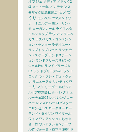
オブジェ
メディア
メドック2
メンテナンス
級
メニュー集
モノづ
モザイク阪急銀座店
くり
モンベル
ヤマメ＆イワ
ナ ミニルアー
ヨン・サン・
モ
ヨーガンレール
ライフスタ
ラウンジ
イルショップ
ラスベ
ガス
ラスベガス・コンベンシ
ョン・センター
ラヂオはーと
ラップトップパック
ランチ
ラ
ンドスケープ
ランドステーシ
ョン
ランドブリーズリビング
シェルPro.
ランドブリーズ６
LX
ランドブリーズSolo
ランド
ロック
ラ・クレ・デュ・ヴァ
ン
リニューアル
リバティタワ
リンク
ー
リーダー
ルピシア
ル・レクチェ
ルボア株式会社
ルーチェ2005
レポ
レンジロー
バー
レンズカバー
ログスター
ロサンゼルス
ロータリー
ロー
ランド・タイソン
ワイマール
ワイン
ワンアクションちゃぶ
台 竹
ワンアクションテーブ
ル竹
ヴォーヌ・ロマネ 2004 ド