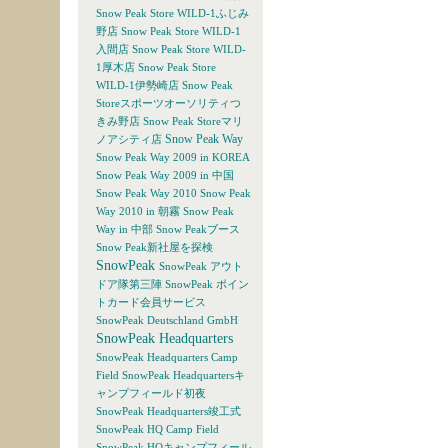
Snow Peak Store WILD-1ふじみ
野店
Snow Peak Store WILD-1
入間店
Snow Peak Store WILD-
1厚木店
Snow Peak Store
WILD-1伊勢崎店
Snow Peak
Storeスポーツオーソリティつ
きみ野店
Snow Peak Storeマリ
Snow Peak Way
ノアシティ店
Snow Peak Way 2009 in KOREA
Snow Peak Way 2009 in 中国
Snow Peak Way 2010
Snow Peak
Way 2010 in 朝霧
Snow Peak
Way in 中部
Snow Peakブース
Snow Peak新社屋を探検
SnowPeak
SnowPeak アウト
ドア隊第三陣
SnowPeak ポイン
トカード会員サービス
SnowPeak Deutschland GmbH
SnowPeak Headquarters
SnowPeak Headquarters Camp
Field
SnowPeak Headquartersキ
ャンプフィールド初夜
SnowPeak Headquarters竣工式
SnowPeak HQ Camp Field
SnowPeak HQキャンプフィール