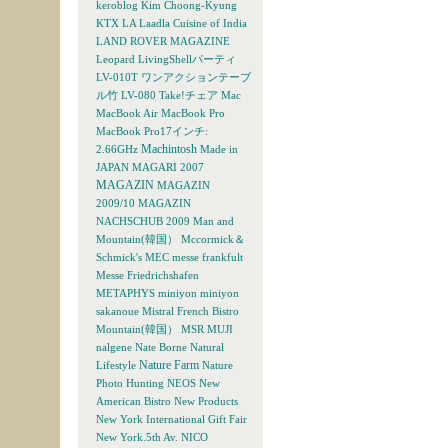
keroblog
Kim Choong-Kyung
KTX
LA
Laadla Cuisine of India
LAND ROVER MAGAZINE
Leopard
LivingShellパーティ
LV-010T ワンアクションテーブ
ル竹
LV-080 Take!チェア
Mac
MacBook Air
MacBook Pro
MacBook Pro17インチ:
Machintosh
2.66GHz
Made in
JAPAN
MAGARI 2007
MAGAZIN
MAGAZIN
2009/10
MAGAZIN
NACHSCHUB 2009
Man and
Mountain(韓国）
Mccormick＆
Schmick's
MEC
messe frankfult
Messe Friedrichshafen
METAPHYS
miniyon
miniyon
sakanoue
Mistral French Bistro
Mountain(韓国）
MSR
MUJI
nalgene
Nate Borne
Natural
Nature Farm
Lifestyle
Nature
Photo Hunting
NEOS
New
American Bistro
New Products
New York International Gift Fair
New York.5th Av.
NICO