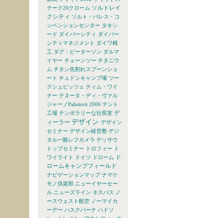
ソルトレイ
テーク20クローム
クシティ
ソルト・パレス・コ
ンベンションセンター
タキシ
ード
ダイバーシティ
ダイバー
シティマネジメント
ダイワ精
工
ダグ・ピーターソン
ダルマ
イヤー
チェーンソー
チタニウ
ム
チタン先割れスプーンショ
ート
チュドンキャンプ場
ツー
クシュピッツェ
ティム・ワイ
ナー
テヌータ・ディ・ヴァル
ジャーノPalistorti 2006
テント
デ
工場
テンポラリーな社長室
デザイン
ィーラー
デザイン
セミナー
デザイン経営塾
デジ
タル一眼レフカメラ
デッサウ
トップセミナー
トロフィー
ト
ド
ワイライト
ドイツ
ドローム
ロームキャンプフィールド
ナビゲーションマップ
ナマケ
モノ倶楽部
ニューイヤーセー
ル
ニューズライン
ネスパス
ノ
ースウェスト航空
ノーマイカ
ーデー
ハスクバーナ
ハドソ