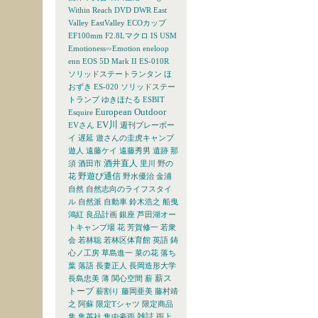
Within Reach
DVD
DWR
East
Valley
EastValley
ECOカップ
EF100mm F2.8Lマクロ IS USM
Emotioness∽Emotion
eneloop
enn
EOS 5D Mark II
ES-010R
ソリッドステートランタン ほ
おずき
ES-020 ソリッドステー
トランプ ゆきほたる
ESBIT
European Outdoor
Esquire
EV川
EVさん
週刊プレーボー
イ
遅延
遊さんの圭虎キャンプ
遊人
遠藤ケイ
遠藤秀男
遺跡
那
酒井直人
須
酒田市
里川
野の
野遊び通信
花
野水優治
金浦
自然
自然志向のライフスタイ
ル
自然派
自動車
鈴木浩之
船曳
鴻紅
良品計画
銀座
芦田湖オー
トキャンプ場
花
芳賀修一
若衆
会
若林聡
若林区体育館
英語
鋳
心ノ工房
草島進一
菜の花
落ち
葉
落語
長妻正人
長岡造形大学
薪ス
長島忠美
薄
関心空間
薪
トーブ
薪割り
藤岡亜美
藤村靖
之
阿蘇
限定Tシャツ
限定商品
雑誌
隼
集英社
集中豪雨
雨上