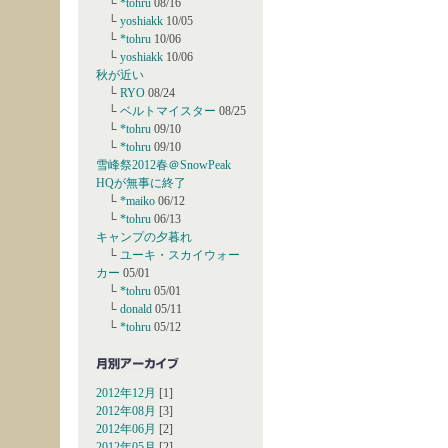
└
*tohru
08/16
└
yoshiakk
10/05
└
*tohru
10/06
└
yoshiakk
10/06
秋が近い
└
RYO
08/24
└
ベルトマイスター
08/25
└
*tohru
09/10
└
*tohru
09/10
雪峰祭2012春＠SnowPeak
HQが無事に終了
└
*maiko
06/12
└
*tohru
06/13
キャンプの夕暮れ
└
ユーキ・スカイウォー
カー
05/01
└
*tohru
05/01
└
donald
05/11
└
*tohru
05/12
2012年12月
[1]
2012年08月
[3]
2012年06月
[2]
2012年05月
[2]