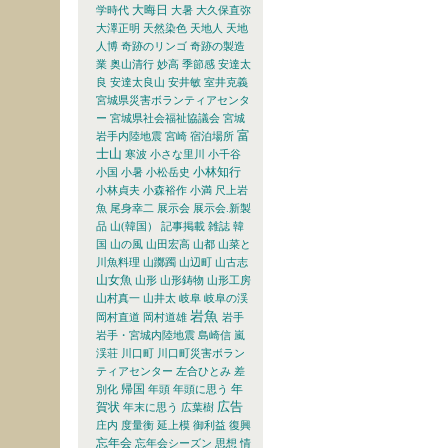
大晦日
学時代
大暑
大久保直弥
大澤正明
天然染色
天地人
天地
人博
奇跡のリンゴ
奇跡の製造
業
奥山清行
妙高
季節感
安達太
良
安達太良山
安井敏
室井克義
宮城県災害ボランティアセンタ
ー
宮城県社会福祉協議会
宮城
富
岩手内陸地震
宮崎
宿泊場所
士山
寒波
小さな里川
小千谷
小林知行
小国
小暑
小松岳史
小林貞夫
小森裕作
小満
尺上岩
魚
尾身幸二
展示会
展示会.新製
品
山(韓国） 記事掲載 雑誌 韓
国
山の風
山田宏高
山都
山菜と
川魚料理
山躑躅
山辺町
山古志
山女魚
山形
山形鋳物
山形工房
山村真一
山井太
岐阜
岐阜の渓
岩魚
岡村直道
岡村道雄
岩手
岩手・宮城内陸地震
島崎信
嵐
渓荘
川口町
川口町災害ボラン
ティアセンター
左合ひとみ
差
帰国
年
別化
年頭
年頭に思う
広告
賀状
年末に思う
広葉樹
庄内
度量衡
延上模
御利益
復興
忘年会
忘年会シーズン
思想
情