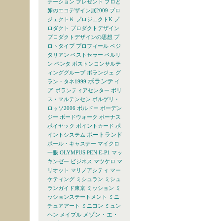
テーション
プレゼント
プロと
卵のエコデザイン展2009
プロ
ジェクトＫ
プロジェクトK
プ
ロダクト
プロダクトデザイン
プロダクトデザインの思想
プ
ロトタイプ
プロフィール
ベジ
タリアン
ベストセラー
ベルリ
ン
ペンタ
ボストンコンサルテ
ィンググループ
ボランジェ グ
ボランティ
ラン・タネ1999
ア
ボランティアセンター
ボリ
ス・マルテンセン
ボルゲリ・
ロッソ2006
ボルドー
ボーデン
ジー
ボードウォーク
ボーナス
ポイヤック
ポイントカード
ポ
ポートランド
イントシステム
ポール・キャスナー
マイクロ
一眼 OLYMPUS PEN E-P1
マッ
キンゼー.ビジネス
マツケロ
マ
リオット
マリノアシティ
マー
ケティング
ミシュラン
ミシュ
ランガイド東京
ミッション
ミ
ッションステートメント
ミニ
チュアアート
ミニヨン
ミュン
メゾン・エ・
ヘン
メイプル