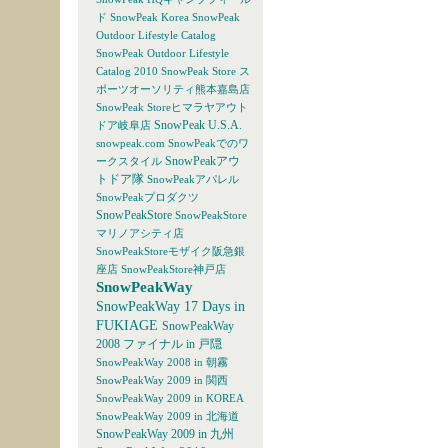
ド
SnowPeak Korea
SnowPeak
Outdoor Lifestyle Catalog
SnowPeak Outdoor Lifestyle
Catalog 2010
SnowPeak Store ス
ポーツオーソリティ熊本嘉島店
SnowPeak Storeヒマラヤアウト
SnowPeak U.S.A.
ドア岐阜店
snowpeak.com
SnowPeakでのワ
SnowPeakアウ
ークスタイル
トドア隊
SnowPeakアパレル
SnowPeakプロダクツ
SnowPeakStore
SnowPeakStore
マリノアシティ店
SnowPeakStoreモザイク阪急銀
座店
SnowPeakStore神戸店
SnowPeakWay
SnowPeakWay 17 Days in
FUKIAGE
SnowPeakWay
2008 ファイナル in 戸隠
SnowPeakWay 2008 in 朝霧
SnowPeakWay 2009 in 関西
SnowPeakWay 2009 in KOREA
SnowPeakWay 2009 in 北海道
SnowPeakWay 2009 in 九州