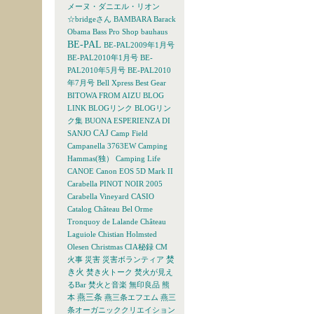
メーヌ・ダニエル・リオン
☆bridgeさん
BAMBARA
Barack
Obama
Bass Pro Shop
bauhaus
BE-PAL
BE-PAL2009年1月号
BE-PAL2010年1月号
BE-
PAL2010年5月号
BE-PAL2010
年7月号
Bell Xpress
Best Gear
BITOWA FROM AIZU
BLOG
LINK
BLOGリンク
BLOGリン
ク集
BUONA ESPERIENZA DI
CAJ
SANJO
Camp Field
Campanella 3763EW
Camping
Hammas(独）
Camping Life
CANOE
Canon EOS 5D Mark II
Carabella PINOT NOIR 2005
Carabella Vineyard
CASIO
Catalog
Château Bel Orme
Tronquoy de Lalande
Château
Laguiole
Chistian Holmsted
Olesen
Christmas
CIA秘録
CM
焚
火事
災害
災害ボランティア
き火
焚き火トーク
焚火が見え
るBar
焚火と音楽
無印良品
熊
燕三条
本
燕三条エフエム
燕三
条オーガニッククリエイション