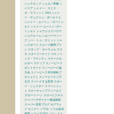
シェラカップ
シェルパ斉藤
シ
ベリア
シャトー・スミス・
オ・ラフィット 2004
シャト
ー・デュクリュ・ボーカイユ
シャトー・ムートン・ロートシ
ルト
シャトー･ムートン･ロー
トシルト
ショウジョウバカマ
ショウルーム
シルバーウィー
ク
シー・トゥ・サミット
ジャ
ンスポーツ
スエード靴用ブラ
シ
スキップ・ヨーウェル
スス
キ
スターリーナイト
スティー
ンズ・マウンテン
ステークホ
ルダー
スナップ
スノーピーク
ポントカード
スノーピーク協
力会
スノーピーク本社移転プ
ロジェクト
スノーピーク二子
玉川
スパークする思考
スポー
ツ・シュスター
スリーショッ
ト
スローキャンプフィールド
スロートーン
スロービジネス
スーパーデザイナー養成講座
スーパー店長ブログ
セグウェ
ソウル
イ
セミナー
ソウル経済
新聞
ソライア2002
ソリッドス