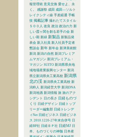
報管理術
意見交換
愛せよ、永
く。
感謝祭
成田
成田―ソルト
レイクシティ線
手差緞通
手帳
掲載記事
技
撮れたてスタイル
５００人
改良
政治
政治の力
新
しい霞ヶ関を創る若手の会
新
新製品
しい期
新緑
新製品発
表会
新入社員
新入社員予定者
新年
懇談会
新年会
新津美術館
新潟
新潟の自然
新潟プレミア
ムマガジン
新潟プレミアム・
マガジン SUITO
新潟県県央地
域地場産業振興センター
新潟
新潟県
県立新潟県央工業高校
北の渓
新潟県央工業高校
新
潟粋人
新潟経営大学
新潟DNA
新潟地酒
新潟情報
旅
旅のアク
日経ものづ
シデント
日の長さ
くり
日経デザイン
日経トップ
リーダー編集部
日経トレンデ
ィNet
日経ビジネス
日経ビジネ
ス 2010.1220-27年末合併号
日
日経MJ
経BP社
日経ＢＰ社
日
本、ものづくりの神髄
日本産
業デザイン振興会
日本的経営