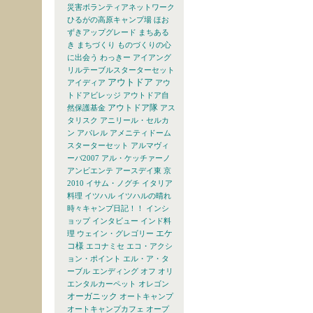
災害ボランティアネットワーク
ひるがの高原キャンプ場
ほお
ずきアップグレード
まちある
き
まちづくり
ものづくりの心
に出会う
わっきー
アイアング
リルテーブルスターターセット
アウトドア
アイディア
アウ
トドアビレッジ
アウトドア自
アウトドア隊
然保護基金
アス
タリスク
アニリール・セルカ
ン
アパレル
アメニティドーム
スターターセット
アルマヴィ
ーバ2007
アル・ケッチァーノ
アンビエンテ
アースデイ東 京
2010
イサム・ノグチ
イタリア
料理
イツハル
イツハルの晴れ
時々キャンプ日記！！
インシ
ョップ
インタビュー
インド料
エケ
理
ウェイン・グレゴリー
コ様
エコナミセ
エコ・アクシ
ョン・ポイント
エル・ア・タ
ーブル
エンディング
オフ
オリ
エンタルカーペット
オレゴン
オーガニック
オートキャンプ
オートキャンプカフェ
オープ