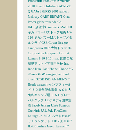
Frankfurt
Frankfurt Ambiente
2010
Friedrichshafen
G-DRIVE
Q
GAJA SPERSS 2001
galleon
Gallery
GARY BRYANT
Giga
Power
globetrotter.de
Go
Hiking(台湾)
Gramicci
GS-1000
ギガパワーLIストーブ剛炎
GS-
320 ギガパワーLIストーブメタ
ルクラブ
GSE
Guyot Designs
handpresso
HNK大河ドラマ
Ho
Corporation
hot spoon
Hozuki
Lantern
I-10
I-15
i-nac 国際自然
環境アウトドア専門学校
Inc.
Inho Kim
iPad
iPhone
iPhone 3G
iPhone3G
iPhonegrapher
iPod
touch 32GB
ISETAN MEN'S
＊
Headquartersキャンプフィール
ド
５０周年記念事業
ＡＣＮ大
鬼谷キャンプ場
ＪＡＬグロー
バルクラブ
J.F.ケネディ国際空
Jacob Jensen
港
Jake's Famous
JAL
Crawfish
JAL FirstClass
Lounge
JK-M031ムラ糸セルビ
ッチジャケット
JL017便
JL407
JL408
Joshua Guyot
katsuchi*