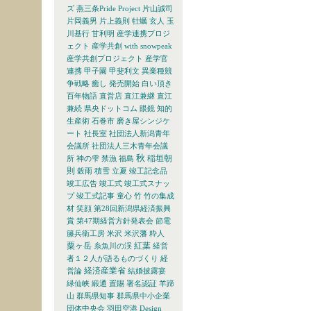
ズ
燕三条Pride Project
片山誠司
片岡義男
片上義則
牡蠣
玄人
玉
川基行
甘利明
産学連携プロジ
ェクト
産学共創 with snowpeak
産学共創プロジェクト
産学官
連携
甲子園
甲斐利文
異業種競
争戦略
癒し
発売開始
白い頂き
百年物語
直営店
直江兼継
直江
兼続
県央ドットコム
眼鏡
知的
生産術
石巻市
磨き屋シンジケ
ート
社長室
社団法人新潟青年
会議所
社団法人三木青年会議
秋
稲垣朝
所
神の雫
禁漁
福島
則
穀雨
積雪
立夏
竣工記念品
竣工広告
竣工式
竣工式スナッ
プ
竣工式記事
童心
竹
竹の集成
材
笑顔
第28回新潟県経済振興
賞
第47期経営方針発表会
節電
籐兵衛工房
米沢
米沢藩
粋人
粟ヶ岳
紅葉
糸魚川の渓
経営
者１２人が語るものづくり
経
経済産業省
営論
結婚披露宴
緑仙峡
緞通
置賜
署名認証
羊蹄
山
群馬県知事
群馬県中小企業
団体中央会
羽田空港
Design