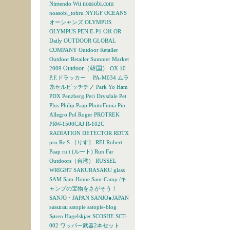
noasobi.com
Nintendo Wii
noasobi_tohru
NYIGF
OCEANS
オーシャンズ
OLYMPUS
OR
OLYMPUS PEN E-P1
OR
Daily
OUTDOOR GLOBAL
COMPANY
Outdoor Retailer
Outdoor Retailer Summer Market
Outdoor（韓国）
2009
OX 10
P.F.ドラッカー
PA-M034 ムラ
糸セルビッチチノ
Park Yo Ham
PDX
Penzberg
Peri Drysdale
Pet
Plus
Philip Paap
PhotoFunia
Piu
Allegro
Pol Roger
PROTREK
PRW-1500CAJ
R-102C
RADIATION DETECTOR
RDTX
pro
Re:S ［りす］
REI
Robert
Paap
ru:t (ルート)
Run Far
Outdoors（台湾）
RUSSEL
WRIGHT
SAKURASAKU glass
SAM
Sam-Home Sam-Camp /キ
ャンプの宝物をさがそう！
SANJO・JAPAN
SANJO●JAPAN
sasurau
satopie
satopie-blog
Søren Hagelskjær
SCOSHE
SCT-
002 ワッパー武器2本セット