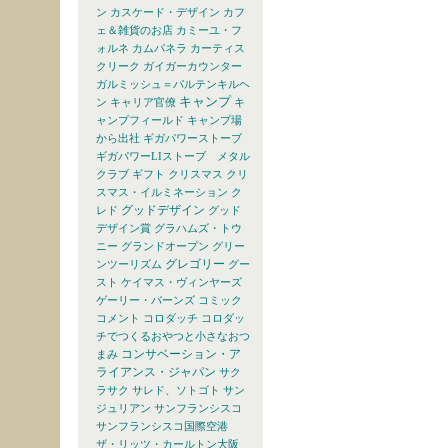
ン
カスケード・デザイン
カフ
ェ＆雑貨のお店
カミーユ・フ
ォルネ
カムパネラ
カーティス
クリーク
ガイガーカウンター
ガルミッシュ＝パルテンキルヘ
キャンプ
ン
キャリア官僚
キ
ャンプフィールド
キャンプ場
から出社
ギガパワーストーブ
ギガパワーLIストーブ メタル
クラブ
ギフト
クリスマス
クリ
スマス・イルミネーション
ク
グッドデザイン
レド
グッド
デザイン賞
グラハムズ・トウ
ニー
グランドオープン
グリー
グレゴリー
ンツーリズム
グー
スト
ケイマス・ヴィンヤーズ
ゲーリー・バーンズ
コミック
コメント
コロダッチ
コロダッ
チでつくるおやつと小さなおつ
コンサベーション・ア
まみ
ライアンス・ジャパン
サク
ラサク
サレド、ソトゴト
サン
ジュリアン
サンフランシスコ
サンフランシスコ国際空港
ザ・リッツ・カールトン大阪