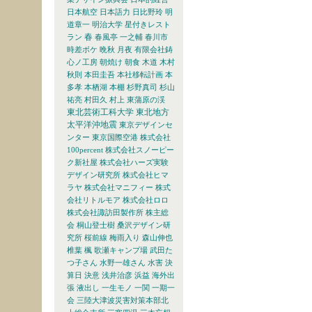
日本航空
日本語力
日比野玲
明
道章一
明治大学
星付きレスト
春
ラン
春風亭 一之輔
春川市
時差ボケ
晩秋
月夜
有限会社鋳
心ノ工房
朝焼け
朝食
木道
木村
秋則
本田圭吾
本社移転計画
本
多孝
本栖湖
本棚
杉野真司
杉山
祐亮
村田久
村上
東蒲原の渓
東北芸術工科大学
東北地方
太平洋沖地震
東京デザインセ
ンター
東京国際空港
株式会社
100percent
株式会社スノーピー
ク新社屋
株式会社ハーズ実験
デザイン研究所
株式会社ヒマ
ラヤ
株式会社マニフィー
株式
会社リトルモア
株式会社ロロ
株式会社諏訪田製作所
株主総
会
桐山登士樹
桑沢デザイン研
究所
桜前線
梅雨入り
森山伸也
椎葉
楓
歌瀬キャンプ場
武田た
つ子さん
水野一雄さん
水害
決
算日
決意
浅井治彦
浜益
海外出
張
液出し
一生モノ
一関
一期一
会
三陸大津波災害対策本部北