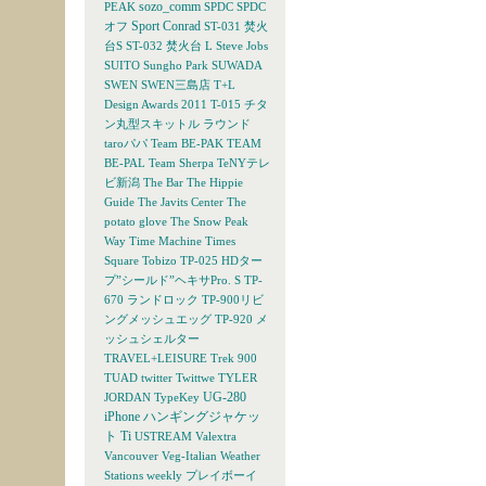
sozo_comm
PEAK
SPDC
SPDC
Sport Conrad
オフ
ST-031 焚火
台S
ST-032 焚火台 L
Steve Jobs
SUITO
Sungho Park
SUWADA
SWEN
SWEN三島店
T+L
Design Awards 2011
T-015 チタ
ン丸型スキットル ラウンド
taroパパ
Team BE-PAK
TEAM
BE-PAL
Team Sherpa
TeNYテレ
ビ新潟
The Bar
The Hippie
Guide
The Javits Center
The
potato glove
The Snow Peak
Way
Time Machine
Times
Square
Tobizo
TP-025 HDター
プ”シールド”ヘキサPro. S
TP-
670 ランドロック
TP-900リビ
ングメッシュエッグ
TP-920 メ
ッシュシェルター
TRAVEL+LEISURE
Trek 900
TUAD
twitter
Twittwe
TYLER
UG-280
JORDAN
TypeKey
iPhone ハンギングジャケッ
ト Ti
USTREAM
Valextra
Vancouver
Veg-Italian
Weather
Stations
weekly プレイボーイ