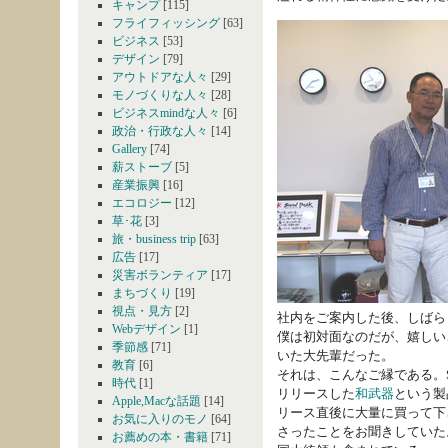
キャンプ
[115]
フライフィッシング
[63]
ビジネス
[53]
デザイン
[79]
アウトドアな人々
[29]
モノづくりな人々
[28]
ビジネスmindな人々
[6]
政治・行政な人々
[14]
Gallery
[74]
薪ストーブ
[5]
産業振興
[16]
エコロジー
[12]
草･花
[3]
旅・business trip
[63]
広告
[17]
災害ボランティア
[17]
まちづくり
[19]
視点・見方
[2]
社内をご案内した後、しばら
Webデザイン
[1]
僕は初対面なのだが、嬉しい
季節感
[71]
いた大先輩だった。
教育
[6]
それは、こんなご縁である。S
時代
[1]
リリースした
和武器
という製
Apple,Macな話題
[14]
リース直後に大量に買って下
お気に入りのモノ
[64]
さったことをお聞きしていた
お薦めの本・書籍
[71]