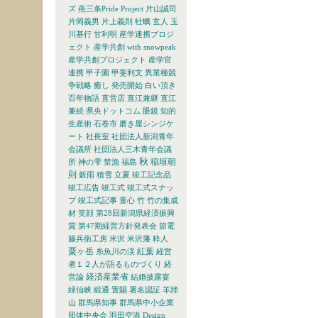
ズ
燕三条Pride Project
片山誠司
片岡義男
片上義則
牡蠣
玄人
玉
川基行
甘利明
産学連携プロジ
ェクト
産学共創 with snowpeak
産学共創プロジェクト
産学官
連携
甲子園
甲斐利文
異業種競
争戦略
癒し
発売開始
白い頂き
百年物語
直営店
直江兼継
直江
兼続
県央ドットコム
眼鏡
知的
生産術
石巻市
磨き屋シンジケ
ート
社長室
社団法人新潟青年
会議所
社団法人三木青年会議
秋
稲垣朝
所
神の雫
禁漁
福島
則
穀雨
積雪
立夏
竣工記念品
竣工広告
竣工式
竣工式スナッ
プ
竣工式記事
童心
竹
竹の集成
材
笑顔
第28回新潟県経済振興
賞
第47期経営方針発表会
節電
籐兵衛工房
米沢
米沢藩
粋人
粟ヶ岳
紅葉
糸魚川の渓
経営
者１２人が語るものづくり
経
経済産業省
営論
結婚披露宴
緑仙峡
緞通
置賜
署名認証
羊蹄
山
群馬県知事
群馬県中小企業
団体中央会
羽田空港
Design