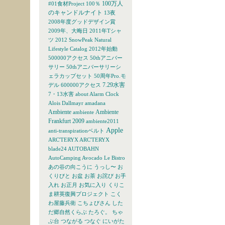
100万人
#01食材Project
100％
のキャンドルナイト
13夜
2008年度グッドデザイン賞
2009年、大晦日
2011年Tシャ
ツ
2012 SnowPeak Natural
Lifestyle Catalog
2012年始動
500000アクセス
50thアニバー
サリー
50thアニバーサリーシ
ェラカップセット
50周年Pro.モ
7.29水害
デル
600000アクセス
7・13水害
about
Alarm Clock
Alois Dallmayr
amadana
Ambiente
Ambiente
ambiente
Frankfurt 2009
ambiente2011
Apple
anti-transpirationベルト
ARC'TERYX
ARC'TERYX
blade24
AUTOBAHN
AutoCamping
Avocado Le Bistro
あの谷の向こうに
うっし〜
お
くりびと
お盆
お茶
お詫び
お手
入れ
お正月
お気に入り
くりこ
ま耕英復興プロジェクト
こく
わ屋藤兵衛
こちょびさん
した
だ郷自然くらぶ
たろぐ。
ちゃ
ぶ台
つながる
つなぐ
にいがた