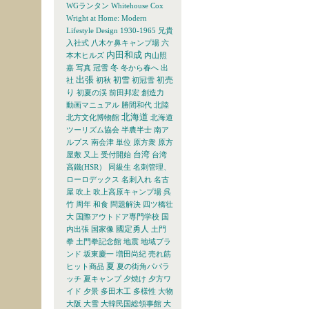
WGランタン
Whitehouse Cox
Wright at Home: Modern
Lifestyle Design 1930-1965
兄貴
入社式
八木ケ鼻キャンプ場
六
内田和成
本木ヒルズ
内山照
冬
嘉
写真
冠雪
冬から春へ
出
出張
初雪
初売
社
初秋
初冠雪
り
初夏の渓
前田邦宏
創造力
動画マニュアル
勝間和代
北陸
北海道
北方文化博物館
北海道
ツーリズム協会
半農半士
南ア
ルプス
南会津
単位
原方衆
原方
台湾
屋敷
又上
受付開始
台湾
高鐵(HSR）
同級生
名刺管理、
ローロデックス
名刺入れ
名古
屋
吹上
吹上高原キャンプ場
呉
竹
周年
和食
問題解決
四ツ橋壮
大
国際アウトドア専門学校
国
國定勇人
内出張
国家像
土門
拳
土門拳記念館
地震
地域ブラ
ンド
坂東慶一
増田尚紀
売れ筋
夏
ヒット商品
夏の街角パパラ
ッチ
夏キャンプ
夕焼け
夕方ワ
イド
夕景
多田木工
多様性
大物
大阪
大雪
大韓民国総領事館
大