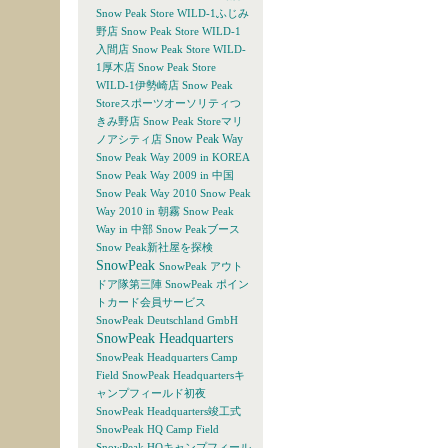
Snow Peak Store WILD-1ふじみ
野店
Snow Peak Store WILD-1
入間店
Snow Peak Store WILD-
1厚木店
Snow Peak Store
WILD-1伊勢崎店
Snow Peak
Storeスポーツオーソリティつ
きみ野店
Snow Peak Storeマリ
Snow Peak Way
ノアシティ店
Snow Peak Way 2009 in KOREA
Snow Peak Way 2009 in 中国
Snow Peak Way 2010
Snow Peak
Way 2010 in 朝霧
Snow Peak
Way in 中部
Snow Peakブース
Snow Peak新社屋を探検
SnowPeak
SnowPeak アウト
ドア隊第三陣
SnowPeak ポイン
トカード会員サービス
SnowPeak Deutschland GmbH
SnowPeak Headquarters
SnowPeak Headquarters Camp
Field
SnowPeak Headquartersキ
ャンプフィールド初夜
SnowPeak Headquarters竣工式
SnowPeak HQ Camp Field
SnowPeak HQキャンプフィール