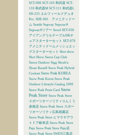
SCT-006
SCT-103 和武器
SCT-
110 和武器M
SCT-111 和武器L
SD-225 エルフィールドデュオ
Pro.
SDE-001 アメニティドー
ム
Seattle
Segway
Segway®
Segway®ツアー
Seoul
SET-050
アイアングリルテーブルDKチ
ェアスターターセット
SET-070
アメニティドームメッシュエッ
グスターターセット
Shot show
Shot Show
Sierra Cup Club
Sierra Outdoor
Sigg
Skrub'a
Sloan Russell
Snow Peak Hybrid
Snow Peak KOREA
Cookset
Snow Peak Korea
Snow Peak
Outdoor Lifestyle Catalog 2009
Snow
Snow Peak Point Card
Peak Store
Snow Peak Store
スポーツオーソリティりんくう
泉南店
Snow Peak Store スポー
ツオーソリティ広島祇園店
Snow Peak Store ヒマラヤアウ
トドア岐阜店
Snow Peak Store
Paju
Snow Peak Store Paju店
Snow Peak Store SWEN三島店