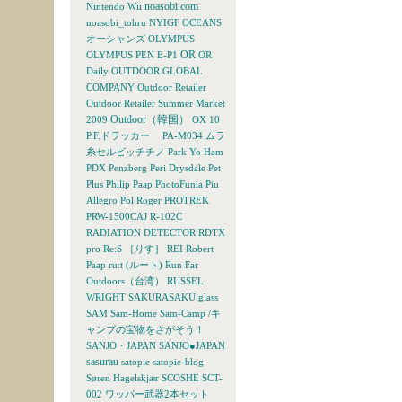
noasobi.com
Nintendo Wii
noasobi_tohru
NYIGF
OCEANS
オーシャンズ
OLYMPUS
OR
OLYMPUS PEN E-P1
OR
Daily
OUTDOOR GLOBAL
COMPANY
Outdoor Retailer
Outdoor Retailer Summer Market
Outdoor（韓国）
2009
OX 10
P.F.ドラッカー
PA-M034 ムラ
糸セルビッチチノ
Park Yo Ham
PDX
Penzberg
Peri Drysdale
Pet
Plus
Philip Paap
PhotoFunia
Piu
Allegro
Pol Roger
PROTREK
PRW-1500CAJ
R-102C
RADIATION DETECTOR
RDTX
pro
Re:S ［りす］
REI
Robert
Paap
ru:t (ルート)
Run Far
Outdoors（台湾）
RUSSEL
WRIGHT
SAKURASAKU glass
SAM
Sam-Home Sam-Camp /キ
ャンプの宝物をさがそう！
SANJO・JAPAN
SANJO●JAPAN
sasurau
satopie
satopie-blog
Søren Hagelskjær
SCOSHE
SCT-
002 ワッパー武器2本セット