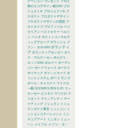
テーション
プレゼント
プロと
卵のエコデザイン展2009
プロ
ジェクトＫ
プロジェクトK
プ
ロダクト
プロダクトデザイン
プロダクトデザインの思想
プ
ロトタイプ
プロフィール
ベジ
タリアン
ベストセラー
ベルリ
ン
ペンタ
ボストンコンサルテ
ィンググループ
ボランジェ グ
ボランティ
ラン・タネ1999
ア
ボランティアセンター
ボリ
ス・マルテンセン
ボルゲリ・
ロッソ2006
ボルドー
ボーデン
ジー
ボードウォーク
ボーナス
ポイヤック
ポイントカード
ポ
ポートランド
イントシステム
ポール・キャスナー
マイクロ
一眼 OLYMPUS PEN E-P1
マッ
キンゼー.ビジネス
マツケロ
マ
リオット
マリノアシティ
マー
ケティング
ミシュラン
ミシュ
ランガイド東京
ミッション
ミ
ッションステートメント
ミニ
チュアアート
ミニヨン
ミュン
メゾン・エ・
ヘン
メイプル