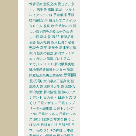
報管理術
意見交換
愛せよ、永
く。
感謝祭
成田
成田―ソルト
レイクシティ線
手差緞通
手帳
掲載記事
技
撮れたてスタイル
５００人
改良
政治
政治の力
新
しい霞ヶ関を創る若手の会
新
新製品
しい期
新緑
新製品発
表会
新入社員
新入社員予定者
新年
懇談会
新年会
新津美術館
新潟
新潟の自然
新潟プレミア
ムマガジン
新潟プレミアム・
マガジン SUITO
新潟県県央地
域地場産業振興センター
新潟
新潟県
県立新潟県央工業高校
北の渓
新潟県央工業高校
新
潟粋人
新潟経営大学
新潟DNA
新潟地酒
新潟情報
旅
旅のアク
日経ものづ
シデント
日の長さ
くり
日経デザイン
日経トップ
リーダー編集部
日経トレンデ
ィNet
日経ビジネス
日経ビジネ
ス 2010.1220-27年末合併号
日
日経MJ
経BP社
日経ＢＰ社
日
本、ものづくりの神髄
日本産
業デザイン振興会
日本的経営