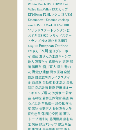
Within Reach
DVD
DWR
East
Valley
EastValley
ECOカップ
EF100mm F2.8Lマクロ IS USM
Emotioness∽Emotion
eneloop
enn
EOS 5D Mark II
ES-010R
ソリッドステートランタン ほ
おずき
ES-020 ソリッドステー
トランプ ゆきほたる
ESBIT
European Outdoor
Esquire
EV川
EVさん
週刊プレーボー
イ
遅延
遊さんの圭虎キャンプ
遊人
遠藤ケイ
遠藤秀男
遺跡
那
酒井直人
須
酒田市
里川
野の
野遊び通信
花
野水優治
金浦
自然
自然志向のライフスタイ
ル
自然派
自動車
鈴木浩之
船曳
鴻紅
良品計画
銀座
芦田湖オー
トキャンプ場
花
芳賀修一
若衆
会
若林聡
若林区体育館
英語
鋳
心ノ工房
草島進一
菜の花
落ち
葉
落語
長妻正人
長岡造形大学
薪ス
長島忠美
薄
関心空間
薪
トーブ
薪割り
藤岡亜美
藤村靖
之
阿蘇
限定Tシャツ
限定商品
雑誌
隼
集英社
集中豪雨
雨上