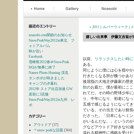
« 2011シルバーウィーク
|
メ
noasobi.com閉鎖のお知らせ
嬉しい出来事 伊藤文吉翁が
SnowPeakWay2012in東北 フ
ォトアルバム
秋が近い
Facebook
以前、
リラックスしたい時に
雪峰祭2012春＠SnowPeak
ある。
HQが無事に終了
同じように僕には心を穏やか
Nature Photo Hunting 渓流
行きたくなる所が幾つかあり
タンポポが咲きました
後屈指の大地主伊藤家の歴史
キャンプの夕暮れ
館
のお庭だ。僕が最初にここ
2012年 ストア出店加速 GW
れてだ。その時の野球少年に
直前に3店舗
り、中年になり、初老になっ
SnowPeakWay2012in九州 レ
五感で感じるようになってき
ポ
ている。その当主であり館長
ださった。「日本にもヘミン
がいるんだな。」というのが
アウトドア
[37]
グなどアウトドア好きな92
＊snow peakな話題
[364]
溢れる精神性に感銘を受けた