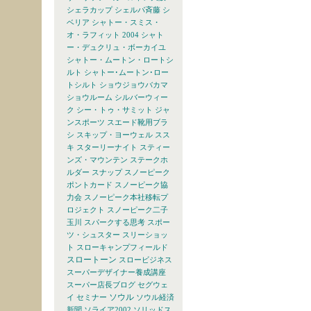
シェラカップ
シェルパ斉藤
シ
ベリア
シャトー・スミス・
オ・ラフィット 2004
シャト
ー・デュクリュ・ボーカイユ
シャトー・ムートン・ロートシ
ルト
シャトー･ムートン･ロー
トシルト
ショウジョウバカマ
ショウルーム
シルバーウィー
ク
シー・トゥ・サミット
ジャ
ンスポーツ
スエード靴用ブラ
シ
スキップ・ヨーウェル
スス
キ
スターリーナイト
スティー
ンズ・マウンテン
ステークホ
ルダー
スナップ
スノーピーク
ポントカード
スノーピーク協
力会
スノーピーク本社移転プ
ロジェクト
スノーピーク二子
玉川
スパークする思考
スポー
ツ・シュスター
スリーショッ
ト
スローキャンプフィールド
スロートーン
スロービジネス
スーパーデザイナー養成講座
スーパー店長ブログ
セグウェ
ソウル
イ
セミナー
ソウル経済
新聞
ソライア2002
ソリッドス