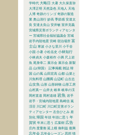
大晦日
学時代
大暑
大久保直弥
大澤正明
天然染色
天地人
天地
人博
奇跡のリンゴ
奇跡の製造
業
奥山清行
妙高
季節感
安達太
良
安達太良山
安井敏
室井克義
宮城県災害ボランティアセンタ
ー
宮城県社会福祉協議会
宮城
富
岩手内陸地震
宮崎
宿泊場所
士山
寒波
小さな里川
小千谷
小林知行
小国
小暑
小松岳史
小林貞夫
小森裕作
小満
尺上岩
魚
尾身幸二
展示会
展示会.新製
品
山(韓国） 記事掲載 雑誌 韓
国
山の風
山田宏高
山都
山菜と
川魚料理
山躑躅
山辺町
山古志
山女魚
山形
山形鋳物
山形工房
山村真一
山井太
岐阜
岐阜の渓
岩魚
岡村直道
岡村道雄
岩手
岩手・宮城内陸地震
島崎信
嵐
渓荘
川口町
川口町災害ボラン
ティアセンター
左合ひとみ
差
帰国
年
別化
年頭
年頭に思う
広告
賀状
年末に思う
広葉樹
庄内
度量衡
延上模
御利益
復興
忘年会
忘年会シーズン
思想
情