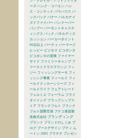
ン・トレイル・アウトフィッタ
ーズ
ハンク・コーエン
ハン
ス・コンラッド
バウハウス
バ
ックパック
バナー
バルカナイ
ズドファイバー
バンクーバー
バンブー
バーモントキャステ
ィングス
パック
パネルディス
カッション
パーカーポイント
90点以上
パーティ
パーマーク
ヒッピー
ビジネス
ピコポンタ
ピコポンタの冒険
ファイヤー
サイド
ファミリーキャンプ
フ
ァーストクラスラウンジ
フィ
ジー
フィッシングサーモ
フィ
ッシング事業
フィールド
フィ
ールドクッカーシリーズ
フィ
ールドライフ
フェアトレード
フェルミエ
フォーラム
フライ
タイイング
フラッグシップス
トア
フランクフルト
フランク
フルト国際空港
ブナコ漆器製
ブランディング
造株式会社
ブランド
ブランドのしくみ
ブ
ログ
ブースデザイン
プティ ム
ートン 2005
プラチナ
プレゼン