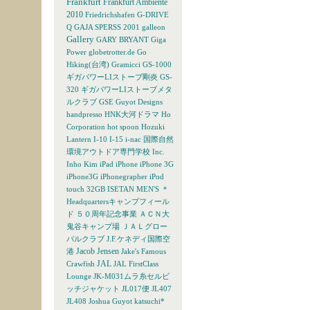
Frankfurt
Frankfurt Ambiente
2010
Friedrichshafen
G-DRIVE
Q
GAJA SPERSS 2001
galleon
Gallery
GARY BRYANT
Giga
Power
globetrotter.de
Go
Hiking(台湾)
Gramicci
GS-1000
ギガパワーLIストーブ剛炎
GS-
320 ギガパワーLIストーブメタ
ルクラブ
GSE
Guyot Designs
handpresso
HNK大河ドラマ
Ho
Corporation
hot spoon
Hozuki
Lantern
I-10
I-15
i-nac 国際自然
環境アウトドア専門学校
Inc.
Inho Kim
iPad
iPhone
iPhone 3G
iPhone3G
iPhonegrapher
iPod
touch 32GB
ISETAN MEN'S
＊
Headquartersキャンプフィール
ド
５０周年記念事業
ＡＣＮ大
鬼谷キャンプ場
ＪＡＬグロー
バルクラブ
J.F.ケネディ国際空
Jacob Jensen
港
Jake's Famous
JAL
Crawfish
JAL FirstClass
Lounge
JK-M031ムラ糸セルビ
ッチジャケット
JL017便
JL407
JL408
Joshua Guyot
katsuchi*