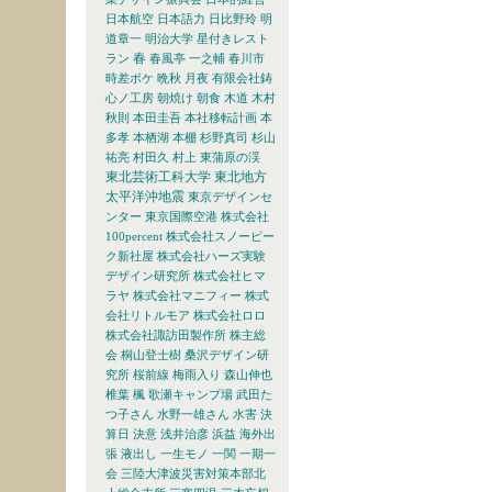
日本航空
日本語力
日比野玲
明
道章一
明治大学
星付きレスト
春
ラン
春風亭 一之輔
春川市
時差ボケ
晩秋
月夜
有限会社鋳
心ノ工房
朝焼け
朝食
木道
木村
秋則
本田圭吾
本社移転計画
本
多孝
本栖湖
本棚
杉野真司
杉山
祐亮
村田久
村上
東蒲原の渓
東北芸術工科大学
東北地方
太平洋沖地震
東京デザインセ
ンター
東京国際空港
株式会社
100percent
株式会社スノーピー
ク新社屋
株式会社ハーズ実験
デザイン研究所
株式会社ヒマ
ラヤ
株式会社マニフィー
株式
会社リトルモア
株式会社ロロ
株式会社諏訪田製作所
株主総
会
桐山登士樹
桑沢デザイン研
究所
桜前線
梅雨入り
森山伸也
椎葉
楓
歌瀬キャンプ場
武田た
つ子さん
水野一雄さん
水害
決
算日
決意
浅井治彦
浜益
海外出
張
液出し
一生モノ
一関
一期一
会
三陸大津波災害対策本部北