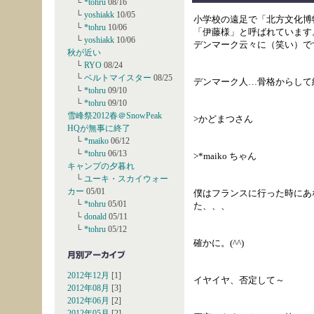
└
*tohru
08/16
└
yoshiakk
10/05
小学校の遠足で「北方文化博
└
*tohru
10/06
「伊藤様」と呼ばれています
└
yoshiakk
10/06
デンマーク云々に（笑い）で
秋が近い
└
RYO
08/24
└
ベルトマイスター
08/25
デンマーク人…骨格からして
└
*tohru
09/10
└
*tohru
09/10
雪峰祭2012春＠SnowPeak
>かどまつさん
HQが無事に終了
└
*maiko
06/12
└
*tohru
06/13
>*maiko ちゃん
キャンプの夕暮れ
└
ユーキ・スカイウォー
カー
05/01
僕はフランスに行った時にあ
└
*tohru
05/01
た、、、
└
donald
05/11
└
*tohru
05/12
確かに。(^^)
2012年12月
[1]
イヤイヤ、否定して～
2012年08月
[3]
2012年06月
[2]
2012年05月
[2]