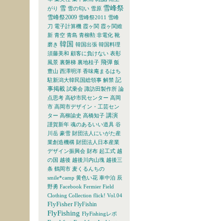
雪峰祭
雪
がり
雪の匂い
雪原
雪峰祭2009
雪峰祭2011
雪峰
刀
電子計算機
霞ヶ関
霞ヶ関維
新
青空
青島
青柳勲
非電化
靴
韓国
磨き
韓国出張
韓国料理
須藤美和
顧客に負けない
表彰
飛弾
風景
裏磐梯
裏地桂子
飯
豊山
西澤明洋
香味庵まるはち
記
駐新潟大韓民国総領事
解禁
事掲載
試乗会
諏訪田製作所
論
点思考
高砂市民センター
高岡
市
高岡市デザイン・工芸セン
講演
ター
高柳諭史
高橋知子
謹賀新年
魂のあるいい道具
谷
川岳
豪雪
財団法人にいがた産
業創造機構
財団法人日本産業
デザイン振興会
財布
起工式
越
の国
越後
越後川内山塊
越後三
条
鶴岡市
麦くるんちの
smile*camp
黄色い花
車中泊
辰
野勇
Facebook
Fermier
Field
Clothing Collection
flick! Vol.04
FlyFisher
FlyFishin
FlyFishing
FlyFishingレポ