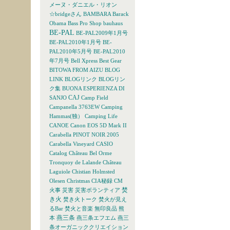
メーヌ・ダニエル・リオン
☆bridgeさん
BAMBARA
Barack
Obama
Bass Pro Shop
bauhaus
BE-PAL
BE-PAL2009年1月号
BE-PAL2010年1月号
BE-
PAL2010年5月号
BE-PAL2010
年7月号
Bell Xpress
Best Gear
BITOWA FROM AIZU
BLOG
LINK
BLOGリンク
BLOGリン
ク集
BUONA ESPERIENZA DI
CAJ
SANJO
Camp Field
Campanella 3763EW
Camping
Hammas(独）
Camping Life
CANOE
Canon EOS 5D Mark II
Carabella PINOT NOIR 2005
Carabella Vineyard
CASIO
Catalog
Château Bel Orme
Tronquoy de Lalande
Château
Laguiole
Chistian Holmsted
Olesen
Christmas
CIA秘録
CM
焚
火事
災害
災害ボランティア
き火
焚き火トーク
焚火が見え
るBar
焚火と音楽
無印良品
熊
燕三条
本
燕三条エフエム
燕三
条オーガニッククリエイション