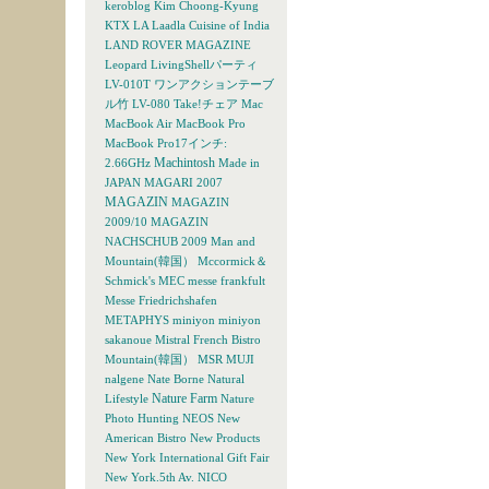
keroblog
Kim Choong-Kyung
KTX
LA
Laadla Cuisine of India
LAND ROVER MAGAZINE
Leopard
LivingShellパーティ
LV-010T ワンアクションテーブ
ル竹
LV-080 Take!チェア
Mac
MacBook Air
MacBook Pro
MacBook Pro17インチ:
Machintosh
2.66GHz
Made in
JAPAN
MAGARI 2007
MAGAZIN
MAGAZIN
2009/10
MAGAZIN
NACHSCHUB 2009
Man and
Mountain(韓国）
Mccormick＆
Schmick's
MEC
messe frankfult
Messe Friedrichshafen
METAPHYS
miniyon
miniyon
sakanoue
Mistral French Bistro
Mountain(韓国）
MSR
MUJI
nalgene
Nate Borne
Natural
Nature Farm
Lifestyle
Nature
Photo Hunting
NEOS
New
American Bistro
New Products
New York International Gift Fair
New York.5th Av.
NICO