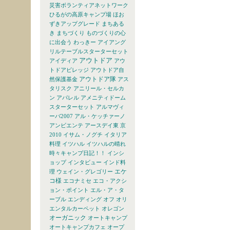
災害ボランティアネットワーク
ひるがの高原キャンプ場
ほお
ずきアップグレード
まちある
き
まちづくり
ものづくりの心
に出会う
わっきー
アイアング
リルテーブルスターターセット
アウトドア
アイディア
アウ
トドアビレッジ
アウトドア自
アウトドア隊
然保護基金
アス
タリスク
アニリール・セルカ
ン
アパレル
アメニティドーム
スターターセット
アルマヴィ
ーバ2007
アル・ケッチァーノ
アンビエンテ
アースデイ東 京
2010
イサム・ノグチ
イタリア
料理
イツハル
イツハルの晴れ
時々キャンプ日記！！
インシ
ョップ
インタビュー
インド料
エケ
理
ウェイン・グレゴリー
コ様
エコナミセ
エコ・アクシ
ョン・ポイント
エル・ア・タ
ーブル
エンディング
オフ
オリ
エンタルカーペット
オレゴン
オーガニック
オートキャンプ
オートキャンプカフェ
オープ