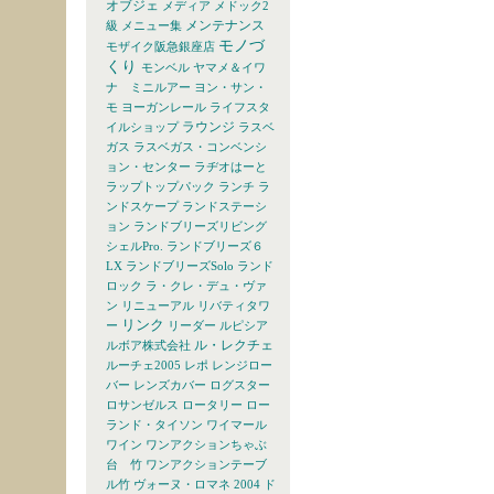
オブジェ
メディア
メドック2
メンテナンス
級
メニュー集
モノづ
モザイク阪急銀座店
くり
モンベル
ヤマメ＆イワ
ナ ミニルアー
ヨン・サン・
モ
ヨーガンレール
ライフスタ
ラウンジ
イルショップ
ラスベ
ガス
ラスベガス・コンベンシ
ョン・センター
ラヂオはーと
ラップトップパック
ランチ
ラ
ンドスケープ
ランドステーシ
ョン
ランドブリーズリビング
シェルPro.
ランドブリーズ６
LX
ランドブリーズSolo
ランド
ロック
ラ・クレ・デュ・ヴァ
ン
リニューアル
リバティタワ
リンク
ー
リーダー
ルピシア
ル・レクチェ
ルボア株式会社
ルーチェ2005
レポ
レンジロー
バー
レンズカバー
ログスター
ロサンゼルス
ロータリー
ロー
ランド・タイソン
ワイマール
ワイン
ワンアクションちゃぶ
台 竹
ワンアクションテーブ
ル竹
ヴォーヌ・ロマネ 2004 ド