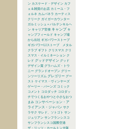
ン
カスケード・デザイン
カフ
ェ＆雑貨のお店
カミーユ・フ
ォルネ
カムパネラ
カーティス
クリーク
ガイガーカウンター
ガルミッシュ＝パルテンキルヘ
キャンプ
ン
キャリア官僚
キ
ャンプフィールド
キャンプ場
から出社
ギガパワーストーブ
ギガパワーLIストーブ メタル
クラブ
ギフト
クリスマス
クリ
スマス・イルミネーション
ク
グッドデザイン
レド
グッド
デザイン賞
グラハムズ・トウ
ニー
グランドオープン
グリー
グレゴリー
ンツーリズム
グー
スト
ケイマス・ヴィンヤーズ
ゲーリー・バーンズ
コミック
コメント
コロダッチ
コロダッ
チでつくるおやつと小さなおつ
コンサベーション・ア
まみ
ライアンス・ジャパン
サク
ラサク
サレド、ソトゴト
サン
ジュリアン
サンフランシスコ
サンフランシスコ国際空港
ザ・リッツ・カールトン大阪