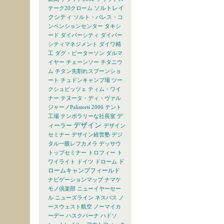
ソルトレイ
テーク20クローム
クシティ
ソルト・パレス・コ
ンベンションセンター
タキシ
ード
ダイバーシティ
ダイバー
シティマネジメント
ダイワ精
工
ダグ・ピーターソン
ダルマ
イヤー
チェーンソー
チタニウ
ム
チタン先割れスプーンショ
ート
チュドンキャンプ場
ツー
クシュピッツェ
ティム・ワイ
ナー
テヌータ・ディ・ヴァル
ジャーノPalistorti 2006
テント
デ
工場
テンポラリーな社長室
デザイン
ィーラー
デザイン
セミナー
デザイン経営塾
デジ
タル一眼レフカメラ
デッサウ
トップセミナー
トロフィー
ト
ド
ワイライト
ドイツ
ドローム
ロームキャンプフィールド
ナビゲーションマップ
ナマケ
モノ倶楽部
ニューイヤーセー
ル
ニューズライン
ネスパス
ノ
ースウェスト航空
ノーマイカ
ーデー
ハスクバーナ
ハドソ