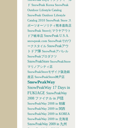
ド
SnowPeak Korea
SnowPeak
Outdoor Lifestyle Catalog
SnowPeak Outdoor Lifestyle
Catalog 2010
SnowPeak Store ス
ポーツオーソリティ熊本嘉島店
SnowPeak Storeヒマラヤアウト
SnowPeak U.S.A.
ドア岐阜店
snowpeak.com
SnowPeakでのワ
SnowPeakアウ
ークスタイル
トドア隊
SnowPeakアパレル
SnowPeakプロダクツ
SnowPeakStore
SnowPeakStore
マリノアシティ店
SnowPeakStoreモザイク阪急銀
座店
SnowPeakStore神戸店
SnowPeakWay
SnowPeakWay 17 Days in
FUKIAGE
SnowPeakWay
2008 ファイナル in 戸隠
SnowPeakWay 2008 in 朝霧
SnowPeakWay 2009 in 関西
SnowPeakWay 2009 in KOREA
SnowPeakWay 2009 in 北海道
SnowPeakWay 2009 in 九州