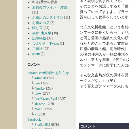
国大統領も含まれている。
61-お薦めの音楽
そのことをお話しすると「僕
お薦めのワイン・お酒
持っていってますよ。ブラッ
[11]
器を出して食事をしています。
お薦めのレストラン
[11]
お薦めの店
[8]
北方文化博物館、という名前
独り言
[23]
ンマークに長くいらっしゃり
事件･出来事
[38]
と同じ雪国の越後の文化の類
記事掲載
[37]
れたとのことである。文吉翁
つぶやき Twitter
[1]
ご連絡
[52]
屈指の豪農の館。明治時代には
about
[2]
60名の使用人が一緒に生活
ルバニア大を卒業、8代目の
でデンマークに留学した人は
noasobi.com閉鎖のお知らせ
そんな文吉翁が僕の風体を見
└
44mo10
12/27
ーク人だな。」（笑）
└
puu
12/27
そう言えばデンマーク人にも
└
*maiko
12/27
└
ぷー
12/27
└
Lee KwangRyol
12/27
└
shigebo
12/28
└
*tohru
12/29
└
k
12/30
Facebook
└
Snafkin931
08/16
コメント